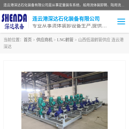
连云港深达石化装备有限公司是从事定量装车系统、船用流体装卸臂、陆用流体装卸臂（鹤管）、活动梯、钢构平台等全系列流体装卸设备的设计、制造、销售以及服务的专业供应商。公司始终以客户为中心，密切跟踪国内外油气储运及装卸设备先进技术的发展，以先进的技术、优质的产品、一流的服务，满足客户需求。
连云港深达石化装备有限公司
专业从事流体装卸设备生产,提供全面解决方案，生产与定制服务
当前位置：
首页
>
供应商机
>
LNG鹤管
> 山西低温鹤管供应 连云港
深达
鹤管
装车鹤管
卸车鹤管
LNG鹤管
液氨装鹤管
潜油泵鹤管
流体装卸臂
输油臂
撬装鹤管
汽车鹤管
火车鹤管