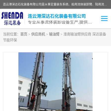
连云港深达石化装备有限公司是从事定量装车系统、船用流体装卸臂、陆用流体装卸臂（鹤管）、活动梯、钢构平台等全系列流体装卸设备的设计、制造、销售以及服务的专业供应商。公司始终以客户为中心，密切跟踪国内外油气储运及装卸设备先进技术的发展，以先进的技术、优质的产品、一流的服务，满足客户需求。
连云港深达石化装备有限公司
专业从事流体装卸设备生产,提供全面解决方案，生产与定制服务
当前位置：
首页
>
供应商机
>
输油臂
> 淮南输油臂供应商 深达装备
节能环保
鹤管
装车鹤管
卸车鹤管
LNG鹤管
液氨装鹤管
潜油泵鹤管
流体装卸臂
输油臂
撬装鹤管
汽车鹤管
火车鹤管