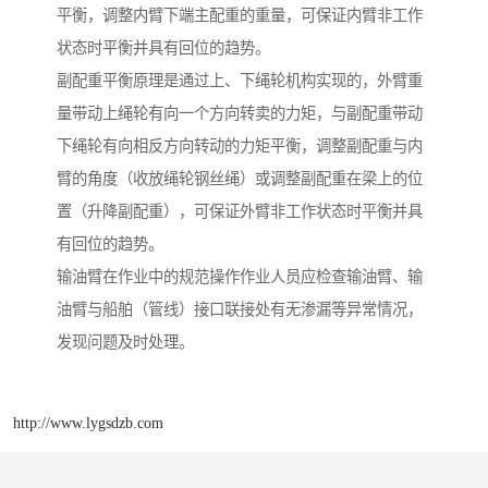
平衡，调整内臂下端主配重的重量，可保证内臂非工作
状态时平衡并具有回位的趋势。
副配重平衡原理是通过上、下绳轮机构实现的，外臂重
量带动上绳轮有向一个方向转卖的力矩，与副配重带动
下绳轮有向相反方向转动的力矩平衡，调整副配重与内
臂的角度（收放绳轮钢丝绳）或调整副配重在梁上的位
置（升降副配重），可保证外臂非工作状态时平衡并具
有回位的趋势。
输油臂在作业中的规范操作作业人员应检查输油臂、输
油臂与船舶（管线）接口联接处有无渗漏等异常情况，
发现问题及时处理。
http://www.lygsdzb.com