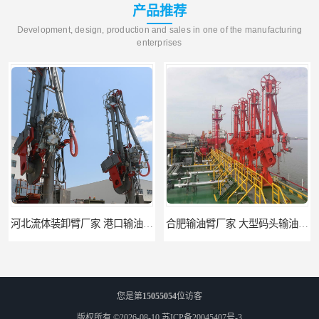
产品推荐
Development, design, production and sales in one of the manufacturing
enterprises
河北流体装卸臂厂家 港口输油臂 节能环保
合肥输油臂厂家 大型码头输油臂 输油臂安装
您是第
15055054
位访客
版权所有 ©2026-08-10
苏ICP备20045407号-3