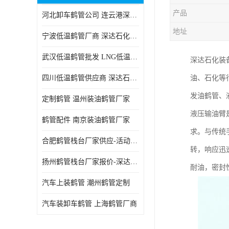
产品
河北卸车鹤管公司 连云港深达石化装备有限公司
地址
宁波低温鹤管厂商 深达石化装备有限公司
武汉低温鹤管批发 LNG低温鹤管生产商
深达石化装
四川低温鹤管供应商 深达石化装备
油、石化等
发油鹤管、
定制鹤管 温州装油鹤管厂家
液压输油臂
鹤管配件 南京装油鹤管厂家
求。与传统
合肥鹤管栈台厂家供应-活动梯栈台厂商
转，响应迅
扬州鹤管栈台厂家报价-深达石化装备有限公司
耐油，密封
汽车上装鹤管 潮州鹤管定制
汽车装卸车鹤管 上海鹤管厂商