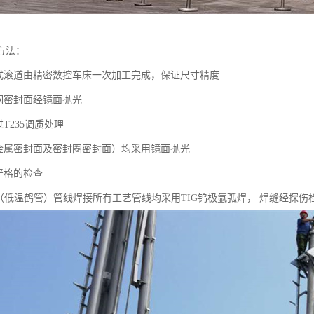
方法：
复式滚道由精密数控车床一次加工完成，保证尺寸精度
锈钢密封面经镜面抛光
过T235调质处理
（金属密封面及密封圈密封面）均采用镜面抛光
严格的检查
鹤管（低温鹤管）管线焊接所有工艺管线均采用TIG钨极氩弧焊， 焊缝经探