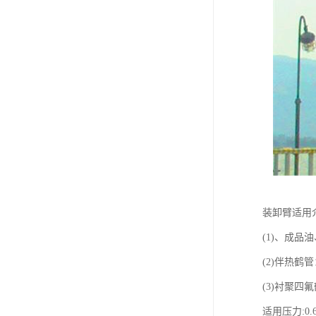
装卸臂适用
(1)、成
(2)伴热鹤
(3)衬聚
适用压力:0.6M