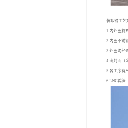
装卸臂工艺
1.内外圈
2.内圈不
3.外圈均经
4.密封面
5.各工序有
6.LNG