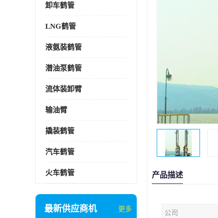
卸车鹤管
LNG鹤管
液氨装鹤管
潜油泵鹤管
流体装卸臂
输油臂
撬装鹤管
汽车鹤管
火车鹤管
产品描述
最新供应商机
更多
公司