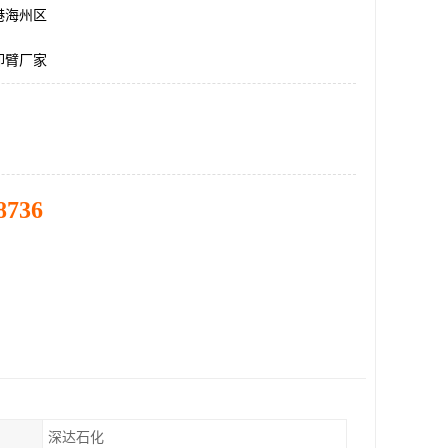
港海州区
卸臂厂家
8736
深达石化