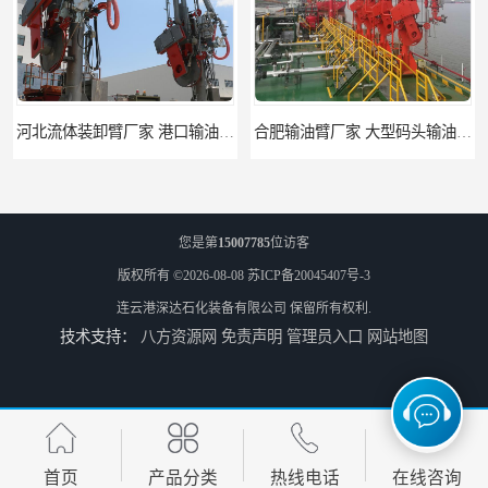
河北流体装卸臂厂家 港口输油臂 节能环保
合肥输油臂厂家 大型码头输油臂 输油臂安装
您是第
15007785
位访客
版权所有 ©2026-08-08
苏ICP备20045407号-3
连云港深达石化装备有限公司
保留所有权利.
技术支持：
八方资源网
免责声明
管理员入口
网站地图
江苏底部鹤管厂商 深达石化装备有限公司
合肥鹤管价格 火车液动潜油泵装卸鹤管 深达装备
首页
产品分类
热线电话
在线咨询