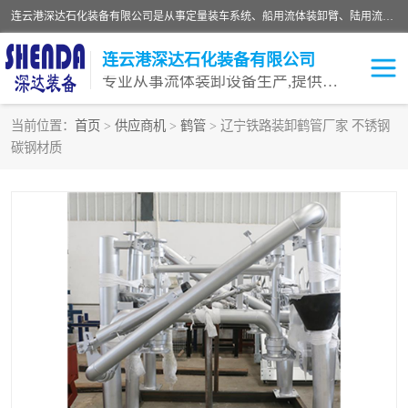
连云港深达石化装备有限公司是从事定量装车系统、船用流体装卸臂、陆用流体装卸臂（鹤管）、活动梯、钢构平台等全系列流体装卸设备的设计、制造、销售以及服务的专业供应商。公司始终以客户为中心，密切跟踪国内外油气储运及装卸设备先进技术的发展，以先进的技术、优质的产品、一流的服务，满足客户需求。
连云港深达石化装备有限公司
专业从事流体装卸设备生产,提供全面解决方案，生产与定制服务
当前位置：
首页
>
供应商机
>
鹤管
> 辽宁铁路装卸鹤管厂家 不锈钢
碳钢材质
鹤管
装车鹤管
卸车鹤管
LNG鹤管
液氨装鹤管
潜油泵鹤管
流体装卸臂
输油臂
撬装鹤管
汽车鹤管
火车鹤管