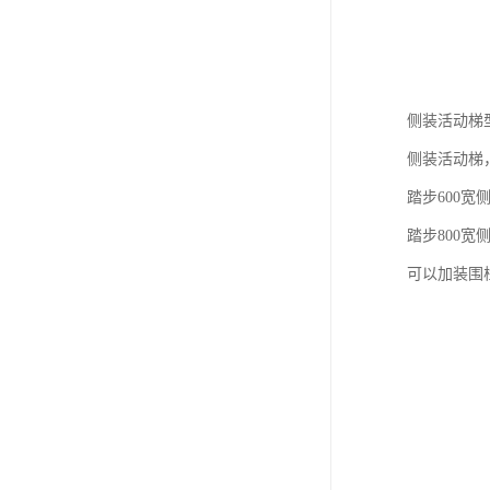
侧装活动梯
侧装活动梯
踏步600宽侧
踏步800宽侧
可以加装围