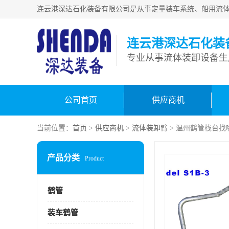
连云港深达石化装
公司首页
供应商机
当前位置：
首页
>
供应商机
>
流体装卸臂
> 温州鹤管栈台找
产品分类
Product
鹤管
装车鹤管