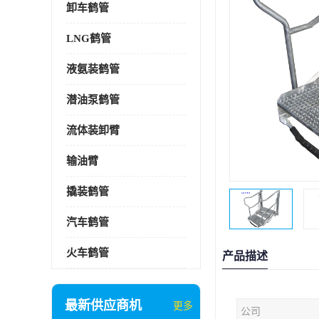
卸车鹤管
LNG鹤管
液氨装鹤管
潜油泵鹤管
流体装卸臂
输油臂
撬装鹤管
汽车鹤管
火车鹤管
产品描述
最新供应商机
更多
公司