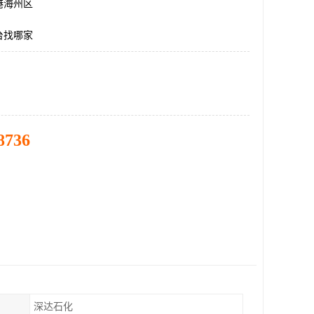
港海州区
台找哪家
8736
深达石化