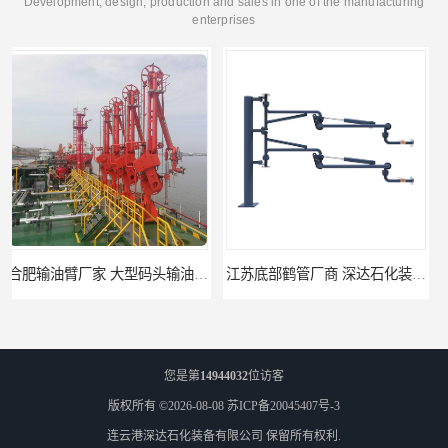
Development, design, production and sales in one of the manufacturing
enterprises
江苏底部鹤管厂商 深达石化装备有限公司
合肥鹤管价格 火车液动潜油泵装卸鹤管 深达装备
您是第
14944032
位访客
版权所有 ©2026-08-08
苏ICP备20045407号-3
连云港深达石化装备有限公司
保留所有权利.