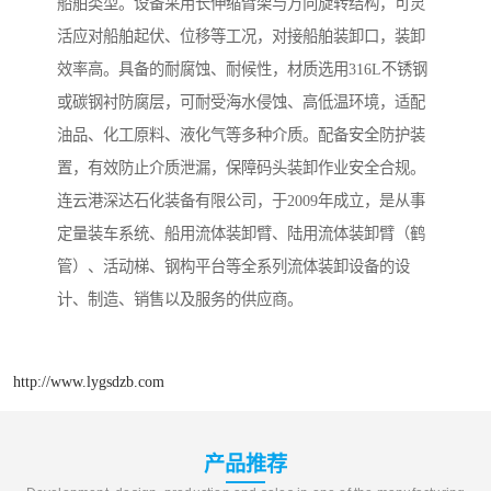
船舶类型。设备采用长伸缩臂架与万向旋转结构，可灵
活应对船舶起伏、位移等工况，对接船舶装卸口，装卸
效率高。具备的耐腐蚀、耐候性，材质选用316L不锈钢
或碳钢衬防腐层，可耐受海水侵蚀、高低温环境，适配
油品、化工原料、液化气等多种介质。配备安全防护装
置，有效防止介质泄漏，保障码头装卸作业安全合规。
连云港深达石化装备有限公司，于2009年成立，是从事
定量装车系统、船用流体装卸臂、陆用流体装卸臂（鹤
管）、活动梯、钢构平台等全系列流体装卸设备的设
计、制造、销售以及服务的供应商。
http://www.lygsdzb.com
产品推荐