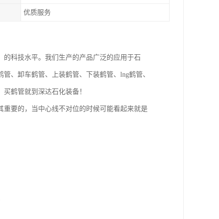
优质服务
，的科技水平。我们生产的产品广泛的应用于石
管、卸车鹤管、上装鹤管、下装鹤管、lng鹤管、
，买鹤管就到深达石化装备！
其重要的，当中心线不对位的时候可能看起来就是