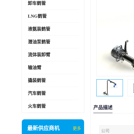
卸车鹤管
LNG鹤管
液氨装鹤管
潜油泵鹤管
流体装卸臂
输油臂
撬装鹤管
汽车鹤管
火车鹤管
产品描述
最新供应商机
更多
公司