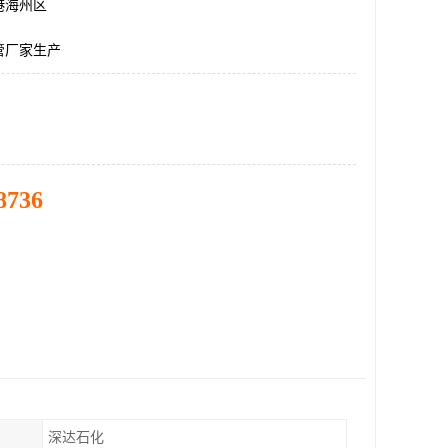
港海州区
管厂家生产
8736
深达石化