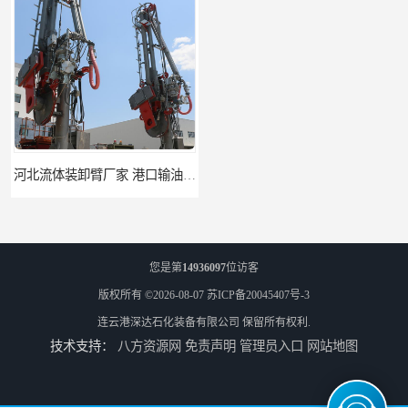
河北流体装卸臂厂家 港口输油臂 节能环保
合肥输油臂厂家 大型码头输油臂 输油臂安装
您是第
14936097
位访客
版权所有 ©2026-08-07
苏ICP备20045407号-3
连云港深达石化装备有限公司
保留所有权利.
技术支持：
八方资源网
免责声明
管理员入口
网站地图
江苏底部鹤管厂商 深达石化装备有限公司
合肥鹤管价格 火车液动潜油泵装卸鹤管 深达装备