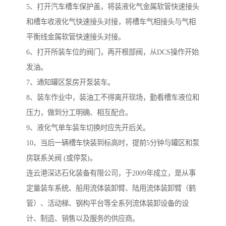
5、打开汽车槽车保护盖，将装液化气金属软管快速接头
和槽车收液化气快速接头对接，将槽车气相接头与气相
平衡线金属软管快速接头对接。
6、打开所装车位的阀门，再开根部阀，从DCS操作开始
发油。
7、通知罐区泵房开泵装车。
8、装车作业中，装油工不得离开现场，勤看槽车液位和
压力，做到分工明确、相互配合。
9、液化气单车装车切换时应先开后关。
10、当后一辆槽车快装到标高时，提前5分钟与罐区和泵
房联系关阀 (或停泵)。
连云港深达石化装备有限公司，于2009年成立，是从事
定量装车系统、船用流体装卸臂、陆用流体装卸臂（鹤
管）、活动梯、钢构平台等全系列流体装卸设备的设
计、制造、销售以及服务的供应商。