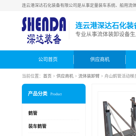
连云港深达石化装
公司首页
供应商机
当前位置：
首页
>
供应商机
>
流体装卸臂
> 舟山鹤管活动梯
产品分类
Product
鹤管
装车鹤管