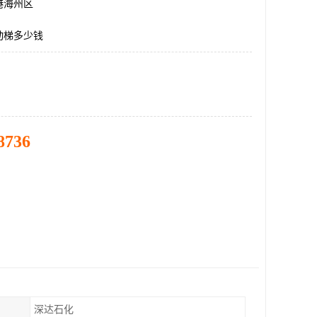
港海州区
动梯多少钱
8736
深达石化