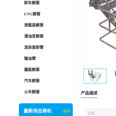
卸车鹤管
LNG鹤管
液氨装鹤管
潜油泵鹤管
流体装卸臂
输油臂
撬装鹤管
汽车鹤管
火车鹤管
产品描述
最新供应商机
更多
公司