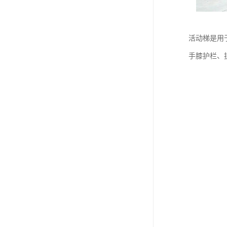
活动梯是用
手膝护栏、护