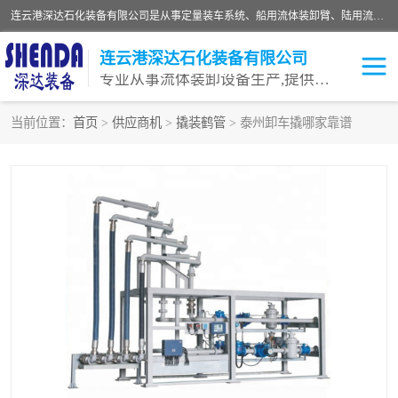
连云港深达石化装备有限公司是从事定量装车系统、船用流体装卸臂、陆用流体装卸臂（鹤管）、活动梯、钢构平台等全系列流体装卸设备的设计、制造、销售以及服务的专业供应商。公司始终以客户为中心，密切跟踪国内外油气储运及装卸设备先进技术的发展，以先进的技术、优质的产品、一流的服务，满足客户需求。
连云港深达石化装备有限公司
专业从事流体装卸设备生产,提供全面解决方案，生产与定制服务
当前位置：
首页
>
供应商机
>
撬装鹤管
> 泰州卸车撬哪家靠谱
鹤管
装车鹤管
卸车鹤管
LNG鹤管
液氨装鹤管
潜油泵鹤管
流体装卸臂
输油臂
撬装鹤管
汽车鹤管
火车鹤管