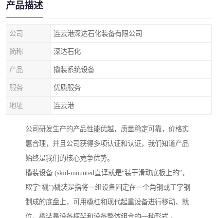
产品描述
公司
连云港深达石化装备有限公司
简称
深达石化
产品
撬装系统设备
服务
优质服务
地址
连云港
公司研发生产的产品性能优越，质量稳定可靠，价格实
惠合理，并且公司获得多项认证和认证，我们知道产品
始终是我们的核心竞争优势。
橇装设备 (skid-mounted直译就是“装于滑动底板上的”，
取字“橇”)橇装是指将一组设备固定在一个角钢或工字钢
制成的底盘上，可用橇杠和现代起重设备进行移动、就
位，橇装是设备框架和设备整体组合的一种形式 。