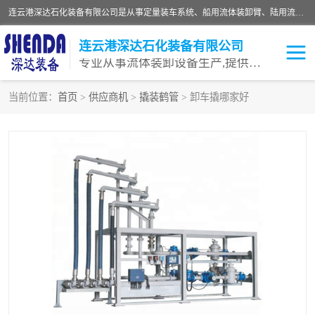
连云港深达石化装备有限公司是从事定量装车系统、船用流体装卸臂、陆用流体装卸臂（鹤管）、活动梯、钢构平台等全系列流体装卸设备的设计、制造、销售以及服务的专业供应商。公司始终以客户为中心，密切跟踪国内外油气储运及装卸设备先进技术的发展，以先进的技术、优质的产品、一流的服务，满足客户需求。
连云港深达石化装备有限公司
专业从事流体装卸设备生产,提供全面解决方案，生产与定制服务
当前位置：
首页
>
供应商机
>
撬装鹤管
> 卸车撬哪家好
鹤管
装车鹤管
卸车鹤管
LNG鹤管
液氨装鹤管
潜油泵鹤管
流体装卸臂
输油臂
撬装鹤管
汽车鹤管
火车鹤管