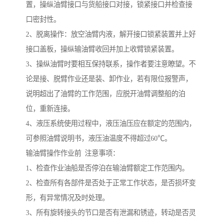
置，操纵油臂接口与货船接口对接，锁紧接口并检查接
口密封性。
2、脱离操作：放空油臂内液，解开接口锁紧装置并上好
接口盖板，操纵输油臂收回并加上收臂锁紧装置。
3、操纵油臂时要相互保持联系，操作者要注意瞭望。不
论是接、脱臂作业还是装、卸作业，若有限位报警声，
说明超出了油臂的工作范围，应脱开油臂调整船的泊
位，重新连接。
4、液压系统使用过程中，液压油压应在额定的范围内，
可参照油臂说明书，液压油温度不得超过60℃。
输油臂操作作业前 注意事项：
1、检查作业油船是否停泊在输油臂额定工作范围内。
2、检查所有各部件是否处于正常工作状态，是否损坏变
形，有异常情况及时处理。
3、所有旋转接头的节口是否有泄漏和锈迹，转动是否灵