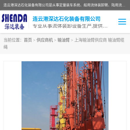
连云港深达石化装备有限公司是从事定量装车系统、船用流体装卸臂、陆用流体装卸臂（鹤管）、活动梯、钢构平台等全系列流体装卸设备的设计、制造、销售以及服务的专业供应商。公司始终以客户为中心，密切跟踪国内外油气储运及装卸设备先进技术的发展，以先进的技术、优质的产品、一流的服务，满足客户需求。
连云港深达石化装备有限公司
专业从事流体装卸设备生产,提供全面解决方案，生产与定制服务
当前位置：
首页
>
供应商机
>
输油臂
> 上海输油臂供应商 输油臂缆
绳
鹤管
装车鹤管
卸车鹤管
LNG鹤管
液氨装鹤管
潜油泵鹤管
流体装卸臂
输油臂
撬装鹤管
汽车鹤管
火车鹤管