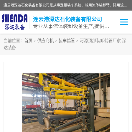
连云港深达石化装备有限公司是从事定量装车系统、船用流体装卸臂、陆用流体装卸臂（鹤管）、活动梯、钢构平台等全系列流体装卸设备的设计、制造、销售以及服务的专业供应商。公司始终以客户为中心，密切跟踪国内外油气储运及装卸设备先进技术的发展，以先进的技术、优质的产品、一流的服务，满足客户需求。
连云港深达石化装备有限公司
专业从事流体装卸设备生产,提供全面解决方案，生产与定制服务
当前位置：
首页
>
供应商机
>
装车鹤管
> 河源顶部装卸鹤管厂家 深
达装备
鹤管
装车鹤管
卸车鹤管
LNG鹤管
液氨装鹤管
潜油泵鹤管
流体装卸臂
输油臂
撬装鹤管
汽车鹤管
火车鹤管