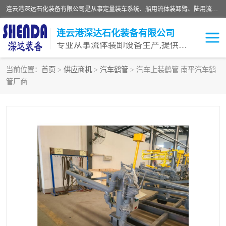
连云港深达石化装备有限公司是从事定量装车系统、船用流体装卸臂、陆用流体装卸臂（鹤管）、活动梯、钢构平台等全系列流体装卸设备的设计、制造、销售以及服务的专业供应商。公司始终以客户为中心，密切跟踪国内外油气储运及装卸设备先进技术的发展，以先进的技术、优质的产品、一流的服务，满足客户需求。
连云港深达石化装备有限公司
专业从事流体装卸设备生产,提供全面解决方案，生产与定制服务
当前位置：
首页
>
供应商机
>
汽车鹤管
> 汽车上装鹤管 南平汽车鹤
管厂商
鹤管
装车鹤管
卸车鹤管
LNG鹤管
液氨装鹤管
潜油泵鹤管
流体装卸臂
输油臂
撬装鹤管
汽车鹤管
火车鹤管