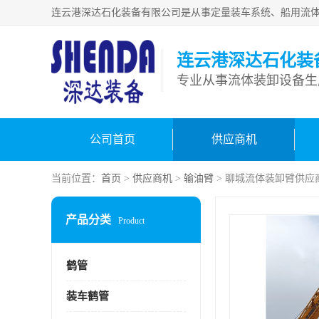
连云港深达石化装
公司首页
供应商机
当前位置：
首页
>
供应商机
>
输油臂
> 聊城流体装卸臂供应
产品分类
Product
鹤管
装车鹤管