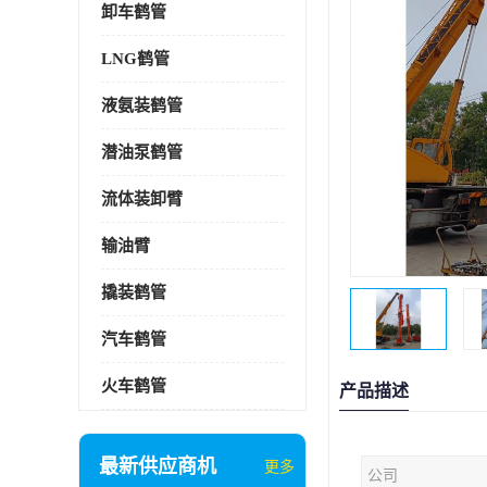
卸车鹤管
LNG鹤管
液氨装鹤管
潜油泵鹤管
流体装卸臂
输油臂
撬装鹤管
汽车鹤管
火车鹤管
产品描述
最新供应商机
更多
公司