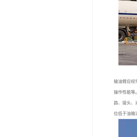
输油臂应经
操作性能等
路、接头、
位低于油箱