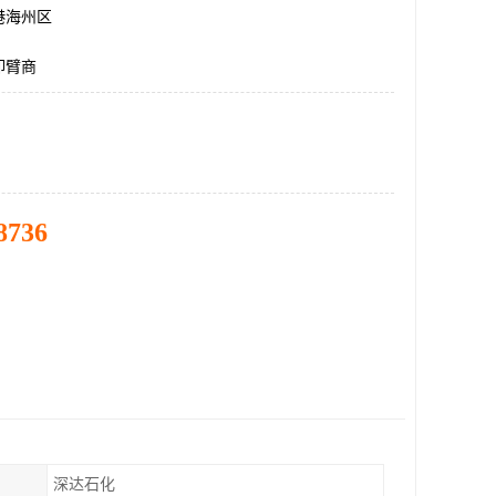
港海州区
卸臂商
8736
深达石化