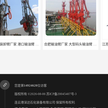
合肥输油臂厂家 大型码头输油臂 输油臂安装
江苏底部
您是第
14924620
位访客
版权所有 ©2026-08-06
苏ICP备20045407号-3
连云港深达石化装备有限公司
保留所有权利.