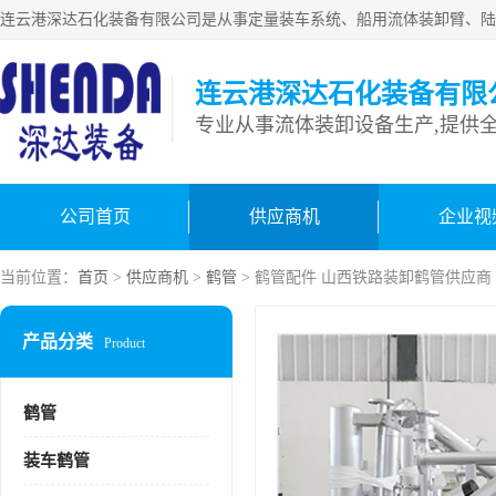
连云港深达石化装备有限
公司首页
供应商机
企业视
当前位置：
首页
>
供应商机
>
鹤管
> 鹤管配件 山西铁路装卸鹤管供应商
产品分类
Product
鹤管
装车鹤管