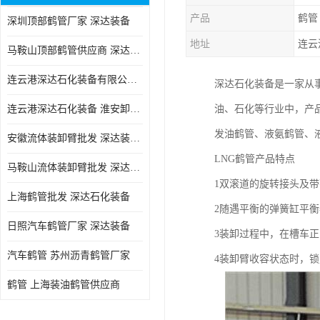
产品
鹤管
深圳顶部鹤管厂家 深达装备
地址
连云
马鞍山顶部鹤管供应商 深达装备
连云港深达石化装备有限公司 嘉兴低温鹤管厂
深达石化装备是一家从
连云港深达石化装备 淮安卸车鹤管电话
油、石化等行业中，产
发油鹤管、液氨鹤管、
安徽流体装卸臂批发 深达装备 节能环保
LNG鹤管产品特点
马鞍山流体装卸臂批发 深达装备 节能环保
1双滚道的旋转接头及
上海鹤管批发 深达石化装备
2随遇平衡的弹簧缸平
日照汽车鹤管厂家 深达装备
3装卸过程中，在槽车
汽车鹤管 苏州沥青鹤管厂家
4装卸臂收容状态时，锁
鹤管 上海装油鹤管供应商