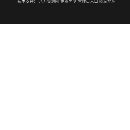
技术支持：
八方资源网
免责声明
管理员入口
网站地图
宁波装车鹤管供应商 液体装卸鹤管 深达装备
南通装卸