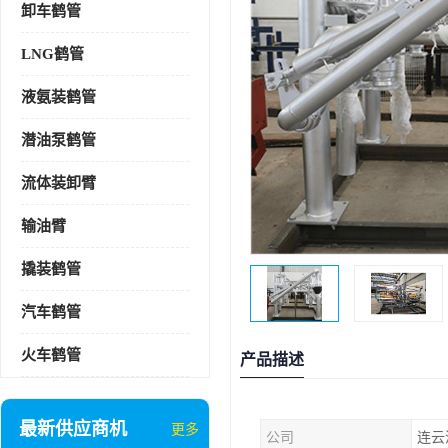
卸车鹤管
LNG鹤管
液氨装鹤管
潜油泵鹤管
流体装卸臂
输油臂
撬装鹤管
汽车鹤管
火车鹤管
产品描述
最新供应商机
更多
公司
连云