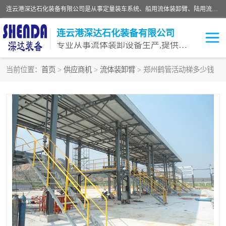
连云港深达石化装备有限公司是从事定量装车系统、船用流体装卸臂、陆用流体装卸臂（鹤管）、活动梯、钢构平台等全系列流体装卸设备的设计、制造、销售以及服务的专业供应商。公司始终以客户为中心，密切跟踪国内外油气储运及装卸设备先进技术的发展，以先进的技术、优质的产品、一流的服务，满足客户需求。
连云港深达石化装备有限公司
专业从事流体装卸设备生产,提供全面解决方案，生产与定制服务
当前位置：
首页
>
供应商机
>
流体装卸臂
> 郑州鹤管活动梯多少钱
鹤管
装车鹤管
卸车鹤管
LNG鹤管
液氨装鹤管
潜油泵鹤管
流体装卸臂
输油臂
撬装鹤管
汽车鹤管
火车鹤管