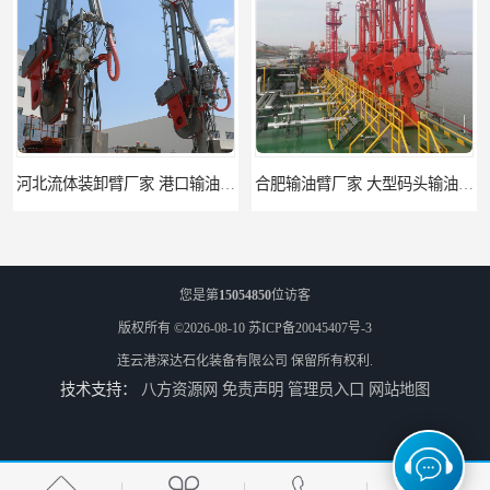
河北流体装卸臂厂家 港口输油臂 节能环保
合肥输油臂厂家 大型码头输油臂 输油臂安装
您是第
15054850
位访客
版权所有 ©2026-08-10
苏ICP备20045407号-3
连云港深达石化装备有限公司
保留所有权利.
技术支持：
八方资源网
免责声明
管理员入口
网站地图
江苏底部鹤管厂商 深达石化装备有限公司
合肥鹤管价格 火车液动潜油泵装卸鹤管 深达装备