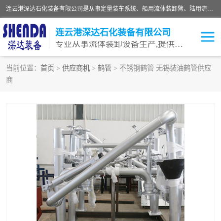
连云港深达石化装备有限公司是从事定量装车系统、船用流体装卸臂、陆用流体装卸臂（鹤管）、活动梯、钢构平台等全系列流体装卸设备的设计、制造、销售以及服务的专业供应商。公司始终以客户为中心，密切跟踪国内外油气储运及装卸设备先进技术的发展，以先进的技术、优质的产品、一流的服务，满足客户需求。
连云港深达石化装备有限公司
专业从事流体装卸设备生产,提供全面解决方案，生产与定制服务
当前位置：
首页
>
供应商机
>
鹤管
> 不锈钢鹤管 无锡装油鹤管供应
商
鹤管
装车鹤管
卸车鹤管
LNG鹤管
液氨装鹤管
潜油泵鹤管
流体装卸臂
输油臂
撬装鹤管
汽车鹤管
火车鹤管