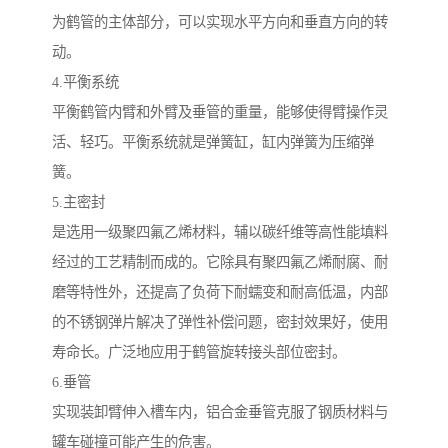
为鹤管的主体部分，可以实现水平方向和垂直方向的转
动。
4.平衡系统
平衡鹤管内臂和外臂及垂管的重量，能够使得臂操作灵
活、轻巧。平衡系统就是弹簧缸，缸内弹簧为压缩弹
簧。
5.主密封
是选用一级聚四氟乙烯材料，辅以碳纤维等高性能填料
经过的工艺精制而成的。它除具有聚四氟乙烯耐腐、耐
磨等特性外，还提高了负荷下耐蠕变和耐高低温，内部
的不锈钢弹片解决了弹性补偿问题，密封效果好，使用
寿命长。广泛地应用于鹤管旋转接头部位密封。
6.垂管
实现装卸臂伸入槽车内，铝合金垂管克服了钢质材料与
罐车碰撞可能产生的危害。