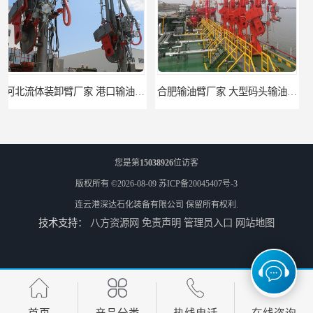
合肥输油臂厂家 大型码头输油臂 输油臂安装
江苏底部鹤管厂商 深达石化装备有限公司
您是第
15038926
位访客
版权所有 ©2026-08-09
苏ICP备20045407号-3
连云港深达石化装备有限公司
保留所有权利.
技术支持：
八方资源网
免责声明
管理员入口
网站地图
合肥鹤管价格 火车液动潜油泵装卸鹤管 深达装备
深达石化装备有限公司-吉林鹤管栈台