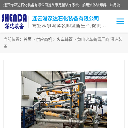
连云港深达石化装备有限公司是从事定量装车系统、船用流体装卸臂、陆用流体装卸臂（鹤管）、活动梯、钢构平台等全系列流体装卸设备的设计、制造、销售以及服务的专业供应商。公司始终以客户为中心，密切跟踪国内外油气储运及装卸设备先进技术的发展，以先进的技术、优质的产品、一流的服务，满足客户需求。
连云港深达石化装备有限公司
专业从事流体装卸设备生产,提供全面解决方案，生产与定制服务
当前位置：
首页
>
供应商机
>
火车鹤管
> 黄山火车鹤管厂商 深达装
备
鹤管
装车鹤管
卸车鹤管
LNG鹤管
液氨装鹤管
潜油泵鹤管
流体装卸臂
输油臂
撬装鹤管
汽车鹤管
火车鹤管