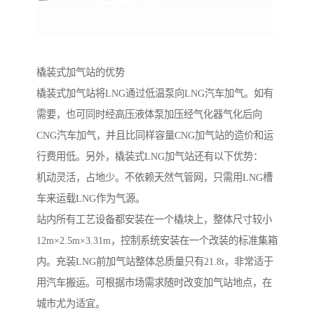
橇装式加气站的优势
橇装式加气站将LNG通过低温泵向LNG汽车加气。如有
需要，也可同时经高压液体泵加压经气化器气化后向
CNG汽车加气，并且比同样容量CNG加气站的造价和运
行费用低。另外，橇装式LNG加气站还有以下优势：
机动灵活，占地少。不依赖天然气管网，只需用LNG槽
车来运载LNG作为气源。
站内所有工艺设备都安装在一个橇块上，整体尺寸较小
12m×2.5m×3.31m，控制系统安装在一个改装的标准集箱
内。充装LNG前加气站整体总质量只有21.8t，非常适于
用汽车搬运。可根据市场需求随时改变加气站地点，在
城市尤为适宜。