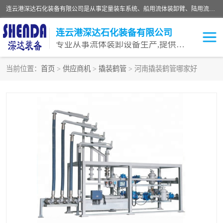
连云港深达石化装备有限公司是从事定量装车系统、船用流体装卸臂、陆用流体装卸臂（鹤管）、活动梯、钢构平台等全系列流体装卸设备的设计、制造、销售以及服务的专业供应商。公司始终以客户为中心，密切跟踪国内外油气储运及装卸设备先进技术的发展，以先进的技术、优质的产品、一流的服务，满足客户需求。
连云港深达石化装备有限公司
专业从事流体装卸设备生产,提供全面解决方案，生产与定制服务
当前位置：
首页
>
供应商机
>
撬装鹤管
> 河南撬装鹤管哪家好
鹤管
装车鹤管
卸车鹤管
LNG鹤管
液氨装鹤管
潜油泵鹤管
流体装卸臂
输油臂
撬装鹤管
汽车鹤管
火车鹤管