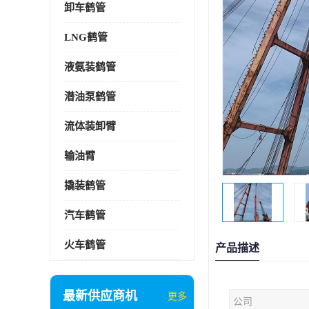
卸车鹤管
LNG鹤管
液氨装鹤管
潜油泵鹤管
流体装卸臂
输油臂
撬装鹤管
汽车鹤管
火车鹤管
产品描述
最新供应商机
更多
公司