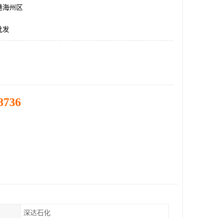
港海州区
批发
8736
深达石化