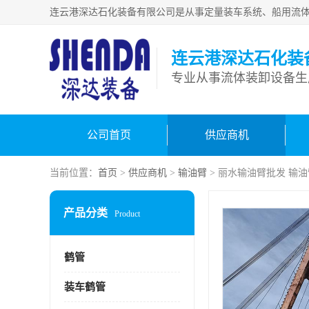
连云港深达石化装
公司首页
供应商机
当前位置：
首页
>
供应商机
>
输油臂
> 丽水输油臂批发 输
产品分类
Product
鹤管
装车鹤管