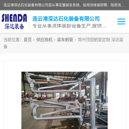
连云港深达石化装备有限公司是从事定量装车系统、船用流体装卸臂、陆用流体装卸臂（鹤管）、活动梯、钢构平台等全系列流体装卸设备的设计、制造、销售以及服务的专业供应商。公司始终以客户为中心，密切跟踪国内外油气储运及装卸设备先进技术的发展，以先进的技术、优质的产品、一流的服务，满足客户需求。
连云港深达石化装备有限公司
专业从事流体装卸设备生产,提供全面解决方案，生产与定制服务
当前位置：
首页
>
供应商机
>
装车鹤管
> 常州顶部鹤管定制 深达装
备
鹤管
装车鹤管
卸车鹤管
LNG鹤管
液氨装鹤管
潜油泵鹤管
流体装卸臂
输油臂
撬装鹤管
汽车鹤管
火车鹤管