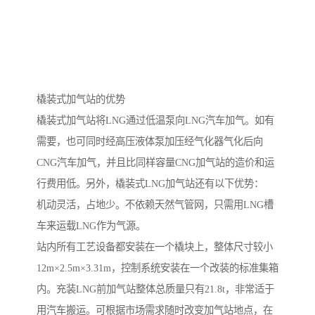
橇装式加气站的优势
橇装式加气站将LNG通过低温泵向LNG汽车加气。如有
需要，也可同时经高压液体泵加压经气化器气化后向
CNG汽车加气，并且比同样容量CNG加气站的造价和运
行费用低。另外，橇装式LNG加气站还有以下优势：
机动灵活，占地少。不依赖天然气管网，只需用LNG槽
车来运载LNG作为气源。
站内所有工艺设备都安装在一个橇块上，整体尺寸较小
12m×2.5m×3.31m，控制系统安装在一个改装的标准集箱
内。充装LNG前加气站整体总质量只有21.8t，非常适于
用汽车搬运。可根据市场需求随时改变加气站地点，在