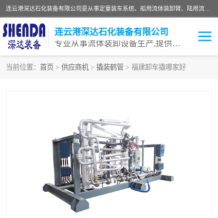
连云港深达石化装备有限公司是从事定量装车系统、船用流体装卸臂、陆用流体装卸臂（鹤管）、活动梯、钢构平台等全系列流体装卸设备的设计、制造、销售以及服务的专业供应商。公司始终以客户为中心，密切跟踪国内外油气储运及装卸设备先进技术的发展，以先进的技术、优质的产品、一流的服务，满足客户需求。
连云港深达石化装备有限公司
专业从事流体装卸设备生产,提供全面解决方案，生产与定制服务
当前位置：
首页
>
供应商机
>
撬装鹤管
> 福建卸车撬哪家好
鹤管
装车鹤管
卸车鹤管
LNG鹤管
液氨装鹤管
潜油泵鹤管
流体装卸臂
输油臂
撬装鹤管
汽车鹤管
火车鹤管