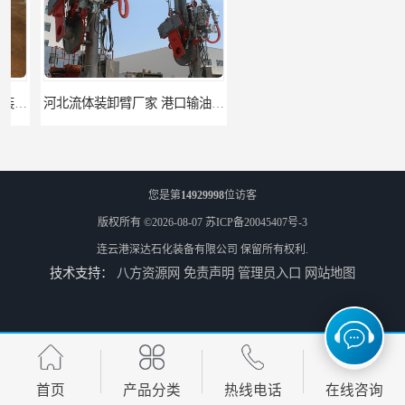
河北流体装卸臂厂家 港口输油臂 节能环保
合肥输油臂厂家 大型码头输油臂 输油臂安装
您是第
14929998
位访客
版权所有 ©2026-08-07
苏ICP备20045407号-3
连云港深达石化装备有限公司
保留所有权利.
技术支持：
八方资源网
免责声明
管理员入口
网站地图
江苏底部鹤管厂商 深达石化装备有限公司
合肥鹤管价格 火车液动潜油泵装卸鹤管 深达装备
首页
产品分类
热线电话
在线咨询