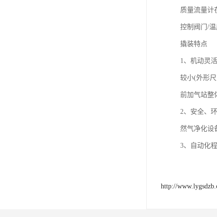
质量流量计
控制阀门/
撬装特点
1、机动灵
较小(外形尺
前加气站整
2、安全、
然气净化设
3、自动化
http://www.lygsdzb