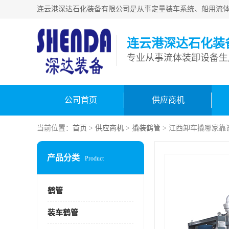
连云港深达石化装
公司首页
供应商机
当前位置：
首页
>
供应商机
>
撬装鹤管
> 江西卸车撬哪家靠
产品分类
Product
鹤管
装车鹤管