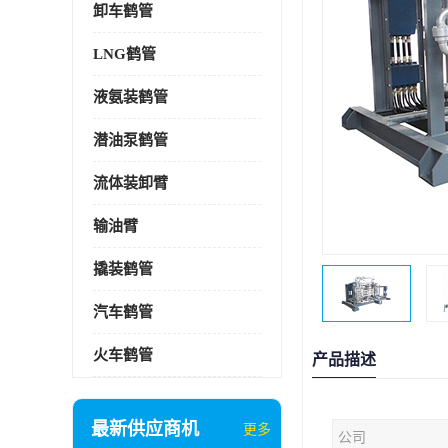
卸车鹤管
LNG鹤管
液氨装鹤管
潜油泵鹤管
流体装卸臂
输油臂
撬装鹤管
汽车鹤管
火车鹤管
产品描述
最新供应商机
更多
公司