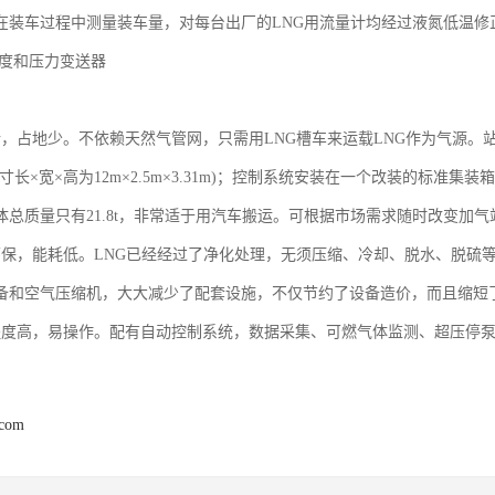
在装车过程中测量装车量，对每台出厂的LNG用流量计均经过液氮低温修
温度和压力变送器
活，占地少。不依赖天然气管网，只需用LNG槽车来运载LNG作为气源
寸长×宽×高为12m×2.5m×3.31m)；控制系统安装在一个改装的标准集装箱内
体总质量只有21.8t，非常适于用汽车搬运。可根据市场需求随时改变加
环保，能耗低。LNG已经经过了净化处理，无须压缩、冷却、脱水、脱硫
备和空气压缩机，大大减少了配套设施，不仅节约了设备造价，而且缩短
程度高，易操作。配有自动控制系统，数据采集、可燃气体监测、超压停
.com