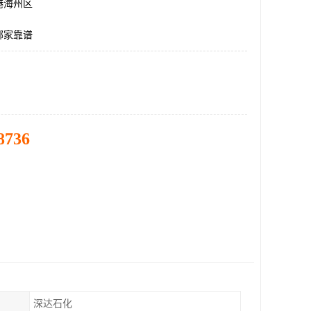
港海州区
哪家靠谱
8736
深达石化