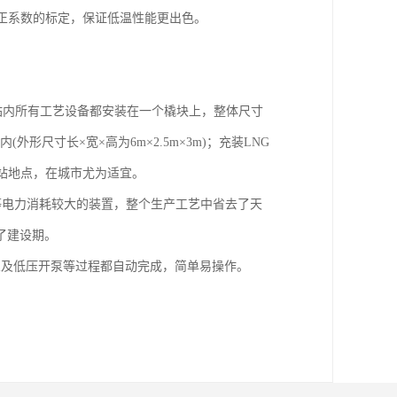
正系数的标定，保证低温性能更出色。
。站内所有工艺设备都安装在一个橇块上，整体尺寸
(外形尺寸长×宽×高为6m×2.5m×3m)；充装LNG
气站地点，在城市尤为适宜。
等电力消耗较大的装置，整个生产工艺中省去了天
了建设期。
泵及低压开泵等过程都自动完成，简单易操作。