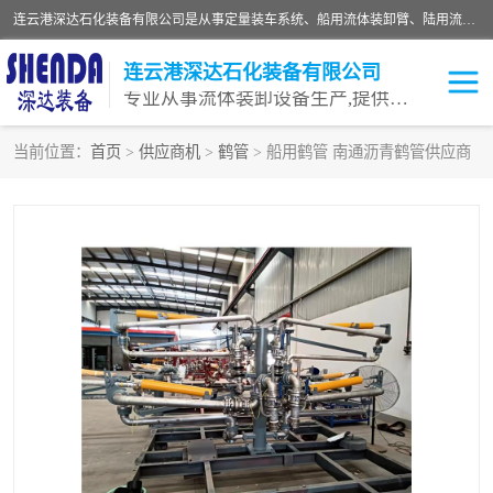
连云港深达石化装备有限公司是从事定量装车系统、船用流体装卸臂、陆用流体装卸臂（鹤管）、活动梯、钢构平台等全系列流体装卸设备的设计、制造、销售以及服务的专业供应商。公司始终以客户为中心，密切跟踪国内外油气储运及装卸设备先进技术的发展，以先进的技术、优质的产品、一流的服务，满足客户需求。
连云港深达石化装备有限公司
专业从事流体装卸设备生产,提供全面解决方案，生产与定制服务
当前位置：
首页
>
供应商机
>
鹤管
> 船用鹤管 南通沥青鹤管供应商
鹤管
装车鹤管
卸车鹤管
LNG鹤管
液氨装鹤管
潜油泵鹤管
流体装卸臂
输油臂
撬装鹤管
汽车鹤管
火车鹤管