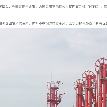
转接头，外圈采用合金钢，内圈采用不锈钢或衬聚四氟乙烯（PTFE），
加强聚四氟乙烯资料，内衬不锈钢弹性支承环，密封经抛光处置，具有优