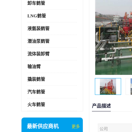
卸车鹤管
LNG鹤管
液氨装鹤管
潜油泵鹤管
流体装卸臂
输油臂
撬装鹤管
汽车鹤管
火车鹤管
产品描述
最新供应商机
更多
公司