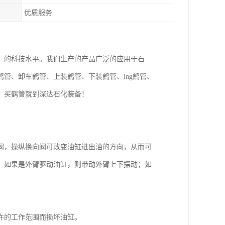
优质服务
，的科技水平。我们生产的产品广泛的应用于石
管、卸车鹤管、上装鹤管、下装鹤管、lng鹤管、
，买鹤管就到深达石化装备！
阀，操纵换向阀可改变油缸进出油的方向，从而可
；如果是外臂驱动油缸，则带动外臂上下摆动；如
许的工作范围而损坏油缸。