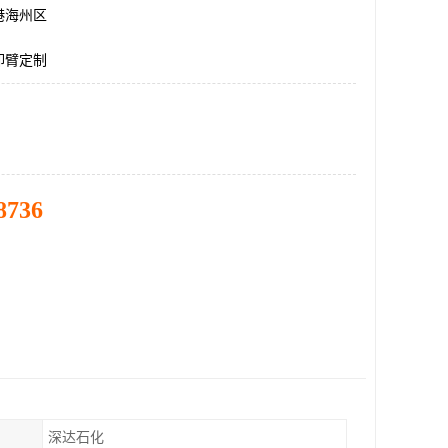
港海州区
卸臂定制
8736
深达石化