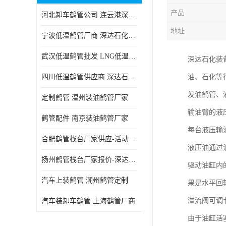
产品
河北卸车鹤管公司 连云港深达石化装备有限公司
地址
宁波低温鹤管厂商 深达石化装备有限公司
武汉低温鹤管批发 LNG低温鹤管生产商
深达石化装
四川低温鹤管供应商 深达石化装备
油、石化等
发油鹤管、
定制鹤管 温州装油鹤管厂家
输油臂的液
鹤管配件 南京装油鹤管厂家
每台液压输
合肥鹤管栈台厂家供应-活动梯栈台厂商
液压油通过
扬州鹤管栈台厂家报价-深达石化装备有限公司
驱动油缸内
汽车上装鹤管 潮州鹤管定制
果是水平回
溢流阀可调
汽车装卸车鹤管 上海鹤管厂商
由于油缸活