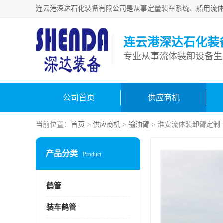
连云港深达石化装
公司首页
供应商机
当前位置：
首页
>
供应商机
>
输油臂
> 淮安流体装卸臂定制
产品分类
Product
鹤管
装车鹤管