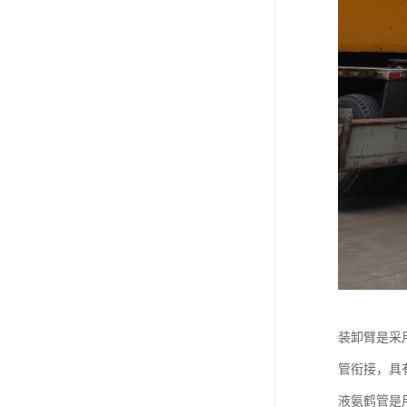
装卸臂是采
管衔接，具
液氨鹤管是