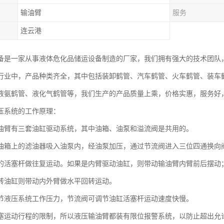
输油臂
服务
连云港
备是一家从事液体危化品储运设备制造的厂家，我们拥有强大的技术团队
行业中，产品种类齐全，其中包括装卸鹤管、汽车鹤管、火车鹤管、装车鹤
液氨鹤管、液化气鹤管等，我们生产的产品质量上乘，价格实惠，服务好
压系统的工作原理：
油臂有三套油缸驱动系统，其中油箱、油泵和溢流阀是共用的。
油箱上的滤油器吸入油泵内，经油泵加压，通过节流阀进入三位四通换向
的活塞杆做往复运动。如果是内臂驱动油缸，则带动输油臂内臂前后摆动
转油缸则带动内外臂做水平回转运动。
节液压系统工作压力，节流阀可调节油缸活塞杆运动速度快慢。
塞运动行程的限制，所以液压输油臂都装有限位报警系统，以防止超出允