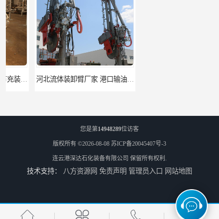
河北流体装卸臂厂家 港口输油臂 节能环保
合肥输油臂厂家 大型码头输油臂 输油臂安装
您是第
14948289
位访客
版权所有 ©2026-08-08
苏ICP备20045407号-3
连云港深达石化装备有限公司
保留所有权利.
技术支持：
八方资源网
免责声明
管理员入口
网站地图
江苏底部鹤管厂商 深达石化装备有限公司
合肥鹤管价格 火车液动潜油泵装卸鹤管 深达装备