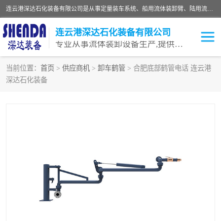
连云港深达石化装备有限公司是从事定量装车系统、船用流体装卸臂、陆用流体装卸臂（鹤管）、活动梯、钢构平台等全系列流体装卸设备的设计、制造、销售以及服务的专业供应商。公司始终以客户为中心，密切跟踪国内外油气储运及装卸设备先进技术的发展，以先进的技术、优质的产品、一流的服务，满足客户需求。
连云港深达石化装备有限公司
专业从事流体装卸设备生产,提供全面解决方案，生产与定制服务
当前位置：
首页
>
供应商机
>
卸车鹤管
> 合肥底部鹤管电话 连云港
深达石化装备
鹤管
装车鹤管
卸车鹤管
LNG鹤管
液氨装鹤管
潜油泵鹤管
流体装卸臂
输油臂
撬装鹤管
汽车鹤管
火车鹤管