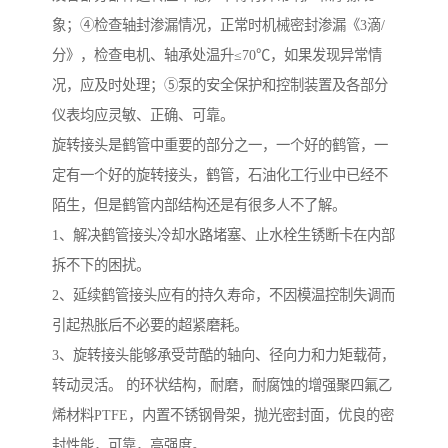
象；④检查轴封渗漏情况，正常时机械密封渗漏《3滴/
分》，检查电机、轴承处温升≤70℃，如果发现异常情
况，应及时处理；⑤泵的安全保护和控制装置及各部分
仪表均应灵敏、正确、可靠。
旋转接头是鹤管中重要的部分之一，一个好的鹤管，一
定有一个好的旋转接头，鹤管，石油化工行业中已经不
陌生，但是鹤管内部结构还是有很多人不了解。
1、解决鹤管接头冷却水路堵塞、止水栓生锈断卡在内部
拆不下的困扰。
2、延续鹤管接头应有的持久寿命，不因模温控制失调而
引起热胀后不必要的超紧磨耗。
3、旋转接头能够承受苛酷的轴向、径向力和力矩载荷，
转动灵活。 的环状结构，耐磨，耐腐蚀的增强聚四氟乙
烯材料PTFE，内置不锈钢骨架，抛光密封面，优良的密
封性能，可靠，高强度。