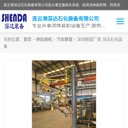
连云港深达石化装备有限公司是从事定量装车系统、船用流体装卸臂、陆用流体装卸臂（鹤管）、活动梯、钢构平台等全系列流体装卸设备的设计、制造、销售以及服务的专业供应商。公司始终以客户为中心，密切跟踪国内外油气储运及装卸设备先进技术的发展，以先进的技术、优质的产品、一流的服务，满足客户需求。
连云港深达石化装备有限公司
专业从事流体装卸设备生产,提供全面解决方案，生产与定制服务
当前位置：
首页
>
供应商机
>
汽车鹤管
> 深圳鹤管厂家 深达石化装
备
鹤管
装车鹤管
卸车鹤管
LNG鹤管
液氨装鹤管
潜油泵鹤管
流体装卸臂
输油臂
撬装鹤管
汽车鹤管
火车鹤管