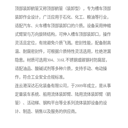
顶部装卸鹤管又称顶部鹤管（装卸型），专为槽车顶部
装卸作业设计，广泛应用于石化、化工、粮油等行业，
适配汽车、火车槽车顶部装卸口的介质。设备采用伸缩
式臂架与万向旋转结构，可伸入槽车顶部装卸口，操作
灵活且定位，有效避免介质飞溅。密封性能，配备耐高
温、耐腐密封件，可根据介质特性灵活选用，杜绝泄漏
隐患。材质可选用304、316L不锈钢或碳钢衬防腐层，
适配油品、酸碱试剂等多种介质，支持手动、电动操
作，符合工业安全合规标准。
连云港深达石化装备有限公司，于2009年成立，是从事
定量装车系统、船用流体装卸臂、陆用流体装卸臂（鹤
管）、活动梯、钢构平台等全系列流体装卸设备的设
计、制造、销售以及服务的供应商。