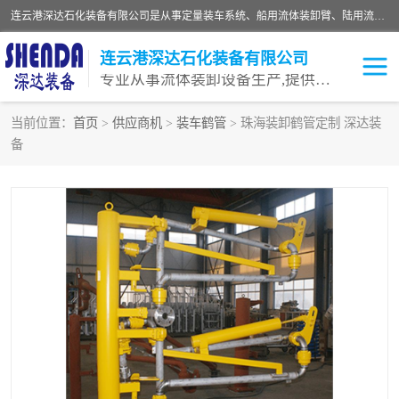
连云港深达石化装备有限公司是从事定量装车系统、船用流体装卸臂、陆用流体装卸臂（鹤管）、活动梯、钢构平台等全系列流体装卸设备的设计、制造、销售以及服务的专业供应商。公司始终以客户为中心，密切跟踪国内外油气储运及装卸设备先进技术的发展，以先进的技术、优质的产品、一流的服务，满足客户需求。
连云港深达石化装备有限公司
专业从事流体装卸设备生产,提供全面解决方案，生产与定制服务
当前位置：
首页
>
供应商机
>
装车鹤管
> 珠海装卸鹤管定制 深达装
备
鹤管
装车鹤管
卸车鹤管
LNG鹤管
液氨装鹤管
潜油泵鹤管
流体装卸臂
输油臂
撬装鹤管
汽车鹤管
火车鹤管