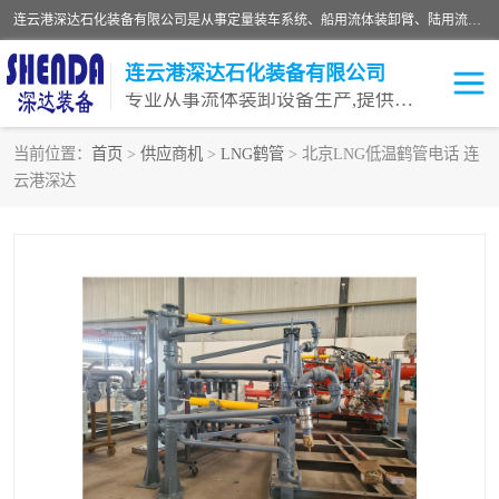
连云港深达石化装备有限公司是从事定量装车系统、船用流体装卸臂、陆用流体装卸臂（鹤管）、活动梯、钢构平台等全系列流体装卸设备的设计、制造、销售以及服务的专业供应商。公司始终以客户为中心，密切跟踪国内外油气储运及装卸设备先进技术的发展，以先进的技术、优质的产品、一流的服务，满足客户需求。
连云港深达石化装备有限公司
专业从事流体装卸设备生产,提供全面解决方案，生产与定制服务
当前位置：
首页
>
供应商机
>
LNG鹤管
> 北京LNG低温鹤管电话 连
云港深达
鹤管
装车鹤管
卸车鹤管
LNG鹤管
液氨装鹤管
潜油泵鹤管
流体装卸臂
输油臂
撬装鹤管
汽车鹤管
火车鹤管