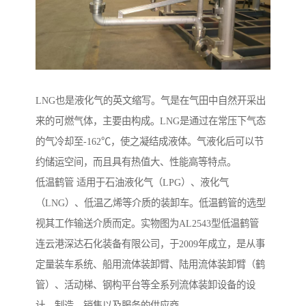
LNG也是液化气的英文缩写。气是在气田中自然开采出
来的可燃气体，主要由构成。LNG是通过在常压下气态
的气冷却至-162℃，使之凝结成液体。气液化后可以节
约储运空间，而且具有热值大、性能高等特点。
低温鹤管 适用于石油液化气（LPG）、液化气
（LNG）、低温乙烯等介质的装卸车。低温鹤管的选型
视其工作输送介质而定。实物图为AL2543型低温鹤管
连云港深达石化装备有限公司，于2009年成立，是从事
定量装车系统、船用流体装卸臂、陆用流体装卸臂（鹤
管）、活动梯、钢构平台等全系列流体装卸设备的设
计、制造、销售以及服务的供应商。