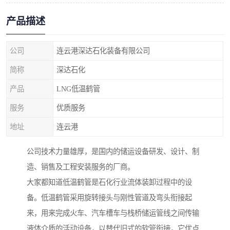
产品描述
公司
连云港深达石化装备有限公司
简称
深达石化
产品
LNG低温鹤管
服务
优质服务
地址
连云港
公司技术力量雄厚，是国内的储运设备研发、设计、制
造、销售及工程安装服务的厂商。
大家都知道低温鹤管是石化行业流体装卸过程中的设
备。低温鹤管采用旋转接头与刚性管道及弯头衔接起
来，用来完成火车、汽车槽车与栈桥储运管线之间传输
液体介质的活动设备，以替代旧式的软管衔接，它优点