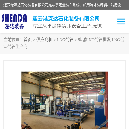
连云港深达石化装备有限公司是从事定量装车系统、船用流体装卸臂、陆用流体装卸臂（鹤管）、活动梯、钢构平台等全系列流体装卸设备的设计、制造、销售以及服务的专业供应商。公司始终以客户为中心，密切跟踪国内外油气储运及装卸设备先进技术的发展，以先进的技术、优质的产品、一流的服务，满足客户需求。
连云港深达石化装备有限公司
专业从事流体装卸设备生产,提供全面解决方案，生产与定制服务
当前位置：
首页
>
供应商机
>
LNG鹤管
> 盐城LNG鹤管批发 LNG低
温鹤管生产商
鹤管
装车鹤管
卸车鹤管
LNG鹤管
液氨装鹤管
潜油泵鹤管
流体装卸臂
输油臂
撬装鹤管
汽车鹤管
火车鹤管