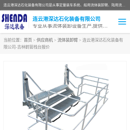
连云港深达石化装备有限公司是从事定量装车系统、船用流体装卸臂、陆用流体装卸臂（鹤管）、活动梯、钢构平台等全系列流体装卸设备的设计、制造、销售以及服务的专业供应商。公司始终以客户为中心，密切跟踪国内外油气储运及装卸设备先进技术的发展，以先进的技术、优质的产品、一流的服务，满足客户需求。
连云港深达石化装备有限公司
专业从事流体装卸设备生产,提供全面解决方案，生产与定制服务
当前位置：
首页
>
供应商机
>
流体装卸臂
> 连云港深达石化装备有
限公司-吉林鹤管栈台报价
鹤管
装车鹤管
卸车鹤管
LNG鹤管
液氨装鹤管
潜油泵鹤管
流体装卸臂
输油臂
撬装鹤管
汽车鹤管
火车鹤管