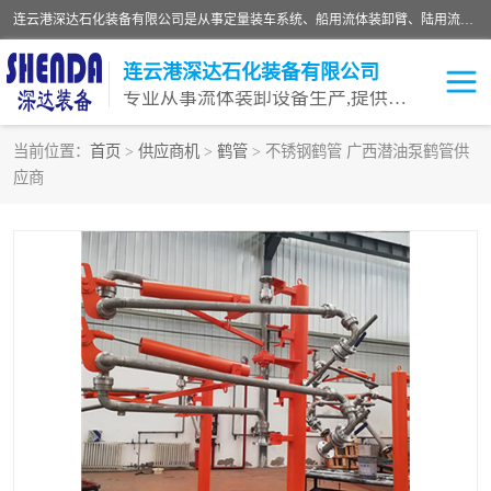
连云港深达石化装备有限公司是从事定量装车系统、船用流体装卸臂、陆用流体装卸臂（鹤管）、活动梯、钢构平台等全系列流体装卸设备的设计、制造、销售以及服务的专业供应商。公司始终以客户为中心，密切跟踪国内外油气储运及装卸设备先进技术的发展，以先进的技术、优质的产品、一流的服务，满足客户需求。
连云港深达石化装备有限公司
专业从事流体装卸设备生产,提供全面解决方案，生产与定制服务
当前位置：
首页
>
供应商机
>
鹤管
> 不锈钢鹤管 广西潜油泵鹤管供
应商
鹤管
装车鹤管
卸车鹤管
LNG鹤管
液氨装鹤管
潜油泵鹤管
流体装卸臂
输油臂
撬装鹤管
汽车鹤管
火车鹤管