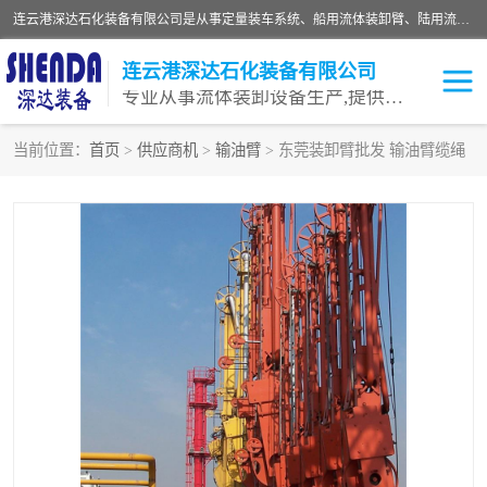
连云港深达石化装备有限公司是从事定量装车系统、船用流体装卸臂、陆用流体装卸臂（鹤管）、活动梯、钢构平台等全系列流体装卸设备的设计、制造、销售以及服务的专业供应商。公司始终以客户为中心，密切跟踪国内外油气储运及装卸设备先进技术的发展，以先进的技术、优质的产品、一流的服务，满足客户需求。
连云港深达石化装备有限公司
专业从事流体装卸设备生产,提供全面解决方案，生产与定制服务
当前位置：
首页
>
供应商机
>
输油臂
> 东莞装卸臂批发 输油臂缆绳
鹤管
装车鹤管
卸车鹤管
LNG鹤管
液氨装鹤管
潜油泵鹤管
流体装卸臂
输油臂
撬装鹤管
汽车鹤管
火车鹤管