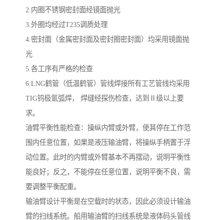
2.内圈不锈钢密封面经镜面抛光
3.外圈均经过T235调质处理
4.密封面（金属密封面及密封圈密封面）均采用镜面抛
光
5.各工序有严格的检查
6.LNG鹤管（低温鹤管）管线焊接所有工艺管线均采用
TIG钨极氩弧焊， 焊缝经探伤检查，达到Ⅱ级以上要
求。
油臂平衡性能检查：操纵内臂或外臂，使其停在工作范
围内任意位置，如果是液压输油臂，将操纵手柄置于浮
动位置。此时的内臂或外臂基本不再摆动，说明平衡性
能良好；反之，不能停在任意位置，说明平衡不良，需
要调整平衡配重。
输油臂设计平衡是在空载时的状态，因此必须设计输油
臂的扫线系统。船用输油臂的扫线系统是液体码头管线