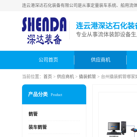
连云港深达石化装
公司首页
供应商机
当前位置：
首页
>
供应商机
>
撬装鹤管
> 台州撬装鹤管哪家
产品分类
Product
鹤管
装车鹤管