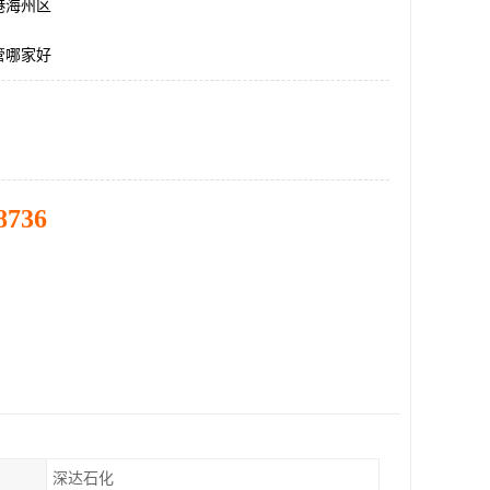
港海州区
管哪家好
8736
深达石化