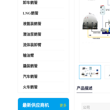
卸车鹤管
LNG鹤管
液氨装鹤管
潜油泵鹤管
流体装卸臂
输油臂
撬装鹤管
汽车鹤管
火车鹤管
产品描述
最新供应商机
更多
公司