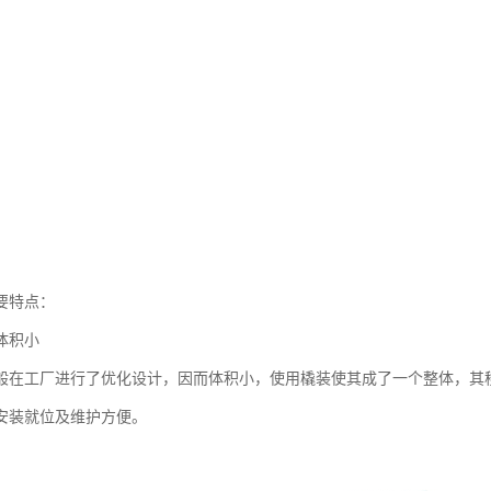
要特点：
体积小
般在工厂进行了优化设计，因而体积小，使用橇装使其成了一个整体，其
安装就位及维护方便。