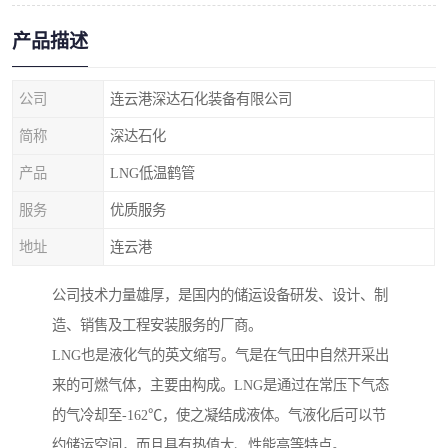
产品描述
公司
连云港深达石化装备有限公司
简称
深达石化
产品
LNG低温鹤管
服务
优质服务
地址
连云港
公司技术力量雄厚，是国内的储运设备研发、设计、制
造、销售及工程安装服务的厂商。
LNG也是液化气的英文缩写。气是在气田中自然开采出
来的可燃气体，主要由构成。LNG是通过在常压下气态
的气冷却至-162℃，使之凝结成液体。气液化后可以节
约储运空间，而且具有热值大、性能高等特点。