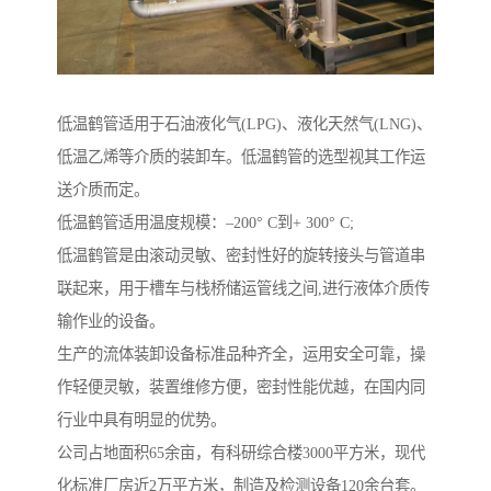
低温鹤管适用于石油液化气(LPG)、液化天然气(LNG)、
低温乙烯等介质的装卸车。低温鹤管的选型视其工作运
送介质而定。
低温鹤管适用温度规模：–200° C到+ 300° C;
低温鹤管是由滚动灵敏、密封性好的旋转接头与管道串
联起来，用于槽车与栈桥储运管线之间,进行液体介质传
输作业的设备。
生产的流体装卸设备标准品种齐全，运用安全可靠，操
作轻便灵敏，装置维修方便，密封性能优越，在国内同
行业中具有明显的优势。
公司占地面积65余亩，有科研综合楼3000平方米，现代
化标准厂房近2万平方米，制造及检测设备120余台套。