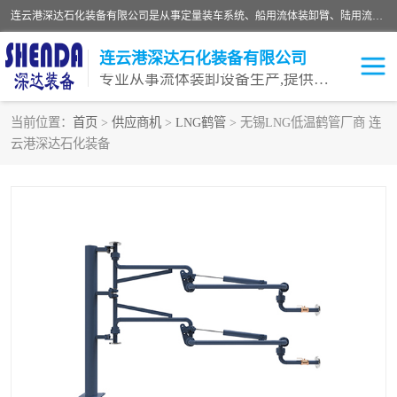
连云港深达石化装备有限公司是从事定量装车系统、船用流体装卸臂、陆用流体装卸臂（鹤管）、活动梯、钢构平台等全系列流体装卸设备的设计、制造、销售以及服务的专业供应商。公司始终以客户为中心，密切跟踪国内外油气储运及装卸设备先进技术的发展，以先进的技术、优质的产品、一流的服务，满足客户需求。
连云港深达石化装备有限公司
专业从事流体装卸设备生产,提供全面解决方案，生产与定制服务
当前位置：
首页
>
供应商机
>
LNG鹤管
> 无锡LNG低温鹤管厂商 连
云港深达石化装备
鹤管
装车鹤管
卸车鹤管
LNG鹤管
液氨装鹤管
潜油泵鹤管
流体装卸臂
输油臂
撬装鹤管
汽车鹤管
火车鹤管