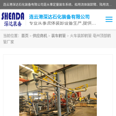
连云港深达石化装备有限公司是从事定量装车系统、船用流体装卸臂、陆用流体装卸臂（鹤管）、活动梯、钢构平台等全系列流体装卸设备的设计、制造、销售以及服务的专业供应商。公司始终以客户为中心，密切跟踪国内外油气储运及装卸设备先进技术的发展，以先进的技术、优质的产品、一流的服务，满足客户需求。
连云港深达石化装备有限公司
专业从事流体装卸设备生产,提供全面解决方案，生产与定制服务
当前位置：
首页
>
供应商机
>
装车鹤管
> 火车装卸鹤管 亳州顶部鹤
管厂家
鹤管
装车鹤管
卸车鹤管
LNG鹤管
液氨装鹤管
潜油泵鹤管
流体装卸臂
输油臂
撬装鹤管
汽车鹤管
火车鹤管