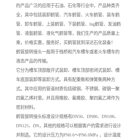
的产品广泛的应用于石油、石化等行业中，产品种类齐
全，其中包括装卸鹤管、汽车鹤管、火车鹤管、装车鹤
管、卸车鹤管、上装鹤管、下装鹤管、lng鹤管、发油鹤
管、液氨鹤管、液化气鹤管等，我们生产的产品质量上
乘，价格实惠，服务好，买鹤管就到深达石化装备！
鹤管旋转接头一般用于栈桥和汽车槽车或者火车槽车的
液态产品的传输。
它分为槽车顶部敞开式装卸、槽车顶部密闭式装卸、槽
车底部装卸等装卸方式。具有配重衡和弹簧衡两种方
式。其中应用的管道材质包括碳钢、不锈钢、碳钢一聚
四氟乙烯衬里。并且用橡胶、氟橡胶、聚四氟乙烯作为
密封材料。
鹤管旋转接头标准设计规格有DN50、DN80、DN100、
DN125、DN，其他的规格可以根据客户的需求进行设计
并制造。它的设计压力为PN0.6～PN6.0MPa ，设计温度