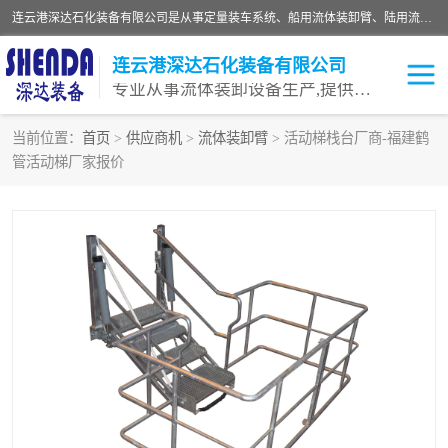
连云港深达石化装备有限公司是从事定量装车系统、船用流体装卸臂、陆用流体装卸臂（鹤管）、活动梯、钢构平台等全系列流体装卸设备的设计、制造、销售以及服务的专业供应商。公司始终以客户为中心，密切跟踪国内外油气储运及装卸设备先进技术的发展，以先进的技术、优质的产品、一流的服务，满足客户需求。
连云港深达石化装备有限公司
专业从事流体装卸设备生产,提供全面解决方案，生产与定制服务
当前位置：
首页
>
供应商机
>
流体装卸臂
> 活动梯栈台厂商-福建鹤
管活动梯厂家报价
鹤管
装车鹤管
卸车鹤管
LNG鹤管
液氨装鹤管
潜油泵鹤管
流体装卸臂
输油臂
撬装鹤管
汽车鹤管
火车鹤管