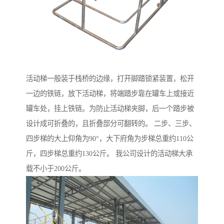
活动梯一般装于栈桥的边缘，打开脚踏锁紧装置，松开
一边的铁链，放下活动梯，将端踏步靠在罐车上或接近
罐车处，挂上铁链。为防止活动梯夹脚，后一个踏步被
设计成可折叠的，且折叠部分可翻转的。 二步、三步、
四步梯的大上仰角为90°，大下府角为步梯总重约110公
斤，四步梯总重约130公斤。 我公司设计的活动梯大承
载不小于200公斤。