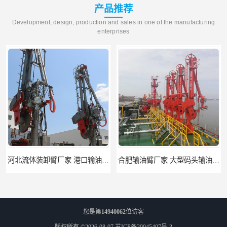
产品推荐
Development, design, production and sales in one of the manufacturing
enterprises
河北流体装卸臂厂家 港口输油臂 节能环保
合肥输油臂厂家 大型码头输油臂 输油臂安装
您是第
14940062
位访客
版权所有 ©2026-08-07
苏ICP备20045407号-3