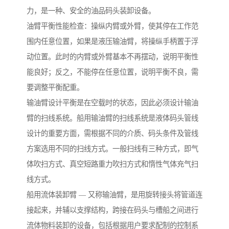
力，是一种、安全的油品码头装卸设备。
油臂平衡性能检查：操纵内臂或外臂，使其停在工作范
围内任意位置，如果是液压输油臂，将操纵手柄置于浮
动位置。此时的内臂或外臂基本不再摆动，说明平衡性
能良好；反之，不能停在任意位置，说明平衡不良，需
要调整平衡配重。
输油臂设计平衡是在空载时的状态，因此必须设计输油
臂的扫线系统。船用输油臂的扫线系统是液体码头管线
设计的重要方面，需根据不同的介质、码头条件及管线
方案选用不同的扫线方式。一般扫线有三种方式，即气
体吹扫方式、真空短路重力吹扫方式和惰性气体充气扫
线方式。
船用流体装卸臂 — 又称输油臂，是用旋转接头将管道连
接起来，并辅以支撑结构，跨接在码头与槽船之间进行
流体物料装卸的设备，包括根据用户要求配制的控制系