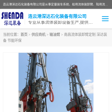
连云港深达石化装备有限公司是从事定量装车系统、船用流体装卸臂、陆用流体装卸臂（鹤管）、活动梯、钢构平台等全系列流体装卸设备的设计、制造、销售以及服务的专业供应商。公司始终以客户为中心，密切跟踪国内外油气储运及装卸设备先进技术的发展，以先进的技术、优质的产品、一流的服务，满足客户需求。
连云港深达石化装备有限公司
专业从事流体装卸设备生产,提供全面解决方案，生产与定制服务
当前位置：
首页
>
供应商机
>
输油臂
> 南昌流体装卸臂定制 深达装
备 节能环保
鹤管
装车鹤管
卸车鹤管
LNG鹤管
液氨装鹤管
潜油泵鹤管
流体装卸臂
输油臂
撬装鹤管
汽车鹤管
火车鹤管