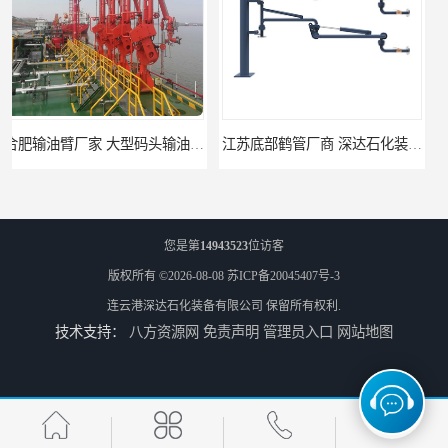
江苏底部鹤管厂商 深达石化装备有限公司
合肥鹤管价格 火车液动潜油泵装卸鹤管 深达装备
您是第
14943523
位访客
版权所有 ©2026-08-08
苏ICP备20045407号-3
连云港深达石化装备有限公司
保留所有权利.
技术支持：
八方资源网
免责声明
管理员入口
网站地图
深达石化装备有限公司-吉林鹤管栈台
连云港深达石化装备-湖州鹤管栈台生产厂家