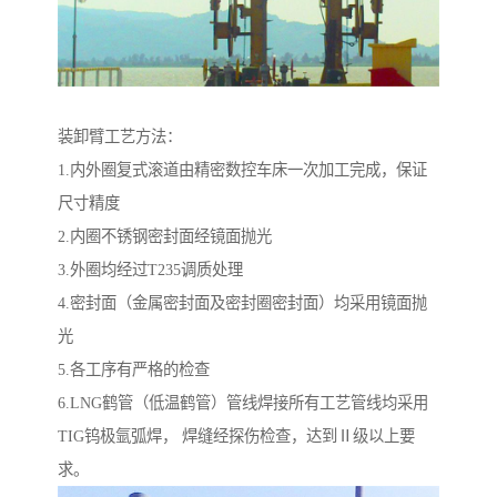
装卸臂工艺方法：
1.内外圈复式滚道由精密数控车床一次加工完成，保证
尺寸精度
2.内圈不锈钢密封面经镜面抛光
3.外圈均经过T235调质处理
4.密封面（金属密封面及密封圈密封面）均采用镜面抛
光
5.各工序有严格的检查
6.LNG鹤管（低温鹤管）管线焊接所有工艺管线均采用
TIG钨极氩弧焊， 焊缝经探伤检查，达到Ⅱ级以上要
求。