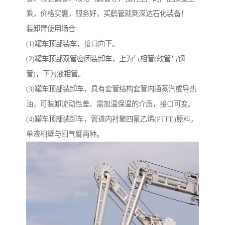
乘，价格实惠，服务好，买鹤管就到深达石化装备！
装卸臂使用场合:
(1)罐车顶部装车，接口向下。
(2)罐车顶部双管密闭装卸车，上为气相管(软管与钢
管)，下为液相管。
(3)罐车顶部装卸车，具有套管结构套管内通蒸汽或导热
油，可装卸流动性差、需加温保温的介质，接口可变。
(4)罐车顶部装卸车，管道内衬聚四氟乙烯(PTFE)原料，
单液相壁与回气臂两种。