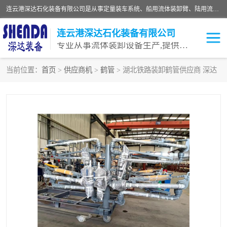
连云港深达石化装备有限公司是从事定量装车系统、船用流体装卸臂、陆用流体装卸臂（鹤管）、活动梯、钢构平台等全系列流体装卸设备的设计、制造、销售以及服务的专业供应商。公司始终以客户为中心，密切跟踪国内外油气储运及装卸设备先进技术的发展，以先进的技术、优质的产品、一流的服务，满足客户需求。
连云港深达石化装备有限公司
专业从事流体装卸设备生产,提供全面解决方案，生产与定制服务
当前位置：
首页
>
供应商机
>
鹤管
> 湖北铁路装卸鹤管供应商 深达
鹤管
装车鹤管
卸车鹤管
LNG鹤管
液氨装鹤管
潜油泵鹤管
流体装卸臂
输油臂
撬装鹤管
汽车鹤管
火车鹤管