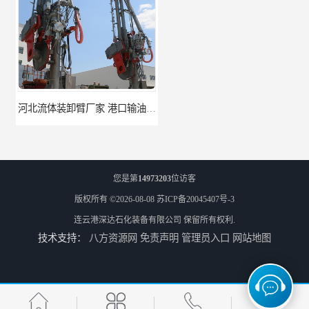
河北流体装卸臂厂家 港口输油臂 节能环保
合肥输油臂厂家 大型码头输油臂 输油臂安装
您是第
14973203
位访客
版权所有 ©2026-08-08
苏ICP备20045407号-3
连云港深达石化装备有限公司
保留所有权利.
技术支持：
八方资源网
免责声明
管理员入口
网站地图
江苏底部鹤管厂商 深达石化装备有限公司
合肥鹤管价格 火车液动潜油泵装卸鹤管 深达装备