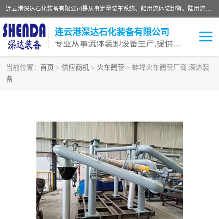
连云港深达石化装备有限公司是从事定量装车系统、船用流体装卸臂、陆用流体装卸臂（鹤管）、活动梯、钢构平台等全系列流体装卸设备的设计、制造、销售以及服务的专业供应商。公司始终以客户为中心，密切跟踪国内外油气储运及装卸设备先进技术的发展，以先进的技术、优质的产品、一流的服务，满足客户需求。
连云港深达石化装备有限公司
专业从事流体装卸设备生产,提供全面解决方案，生产与定制服务
当前位置：
首页
>
供应商机
>
火车鹤管
> 蚌埠火车鹤管厂商 深达装
备
鹤管
装车鹤管
卸车鹤管
LNG鹤管
液氨装鹤管
潜油泵鹤管
流体装卸臂
输油臂
撬装鹤管
汽车鹤管
火车鹤管