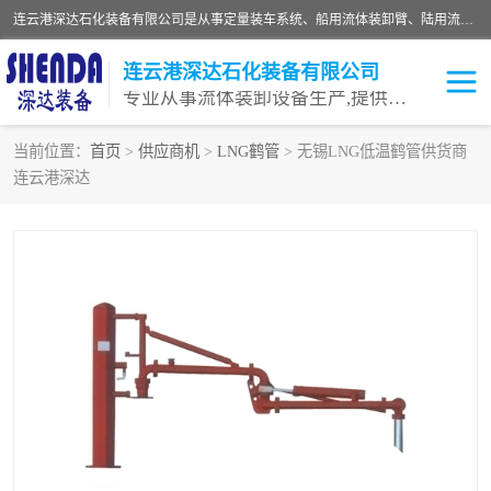
连云港深达石化装备有限公司是从事定量装车系统、船用流体装卸臂、陆用流体装卸臂（鹤管）、活动梯、钢构平台等全系列流体装卸设备的设计、制造、销售以及服务的专业供应商。公司始终以客户为中心，密切跟踪国内外油气储运及装卸设备先进技术的发展，以先进的技术、优质的产品、一流的服务，满足客户需求。
连云港深达石化装备有限公司
专业从事流体装卸设备生产,提供全面解决方案，生产与定制服务
当前位置：
首页
>
供应商机
>
LNG鹤管
> 无锡LNG低温鹤管供货商
连云港深达
鹤管
装车鹤管
卸车鹤管
LNG鹤管
液氨装鹤管
潜油泵鹤管
流体装卸臂
输油臂
撬装鹤管
汽车鹤管
火车鹤管