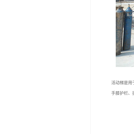
活动梯是用
手膝护栏、护