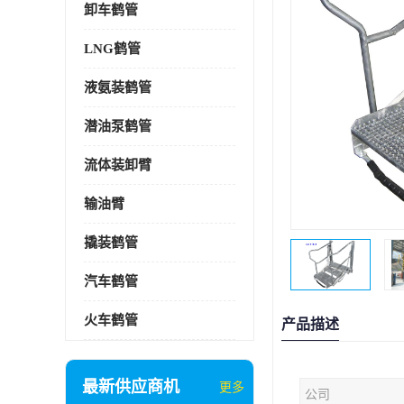
卸车鹤管
LNG鹤管
液氨装鹤管
潜油泵鹤管
流体装卸臂
输油臂
撬装鹤管
汽车鹤管
火车鹤管
产品描述
最新供应商机
更多
公司