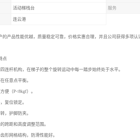
活动梯栈台
服务
连云港
产的产品性能优越，质量稳定可靠，价格实惠合理，并且公司获得多项认
特点
行四连杆机构，在梯子的整个旋转运动中每一踏步始终处于水平。
可在任意点平衡。
方便（P<8kgf）。
手，复位锁定。
翻转，护脚防夹。
大的跨距和高度调整范围。
用齿形网格结构，防滑性能好。