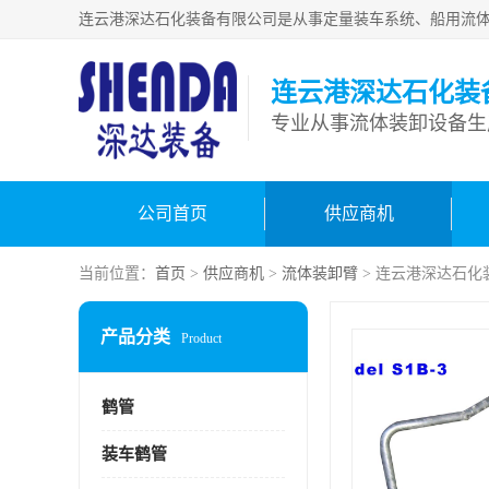
连云港深达石化装
公司首页
供应商机
当前位置：
首页
>
供应商机
>
流体装卸臂
> 连云港深达石化
产品分类
Product
鹤管
装车鹤管