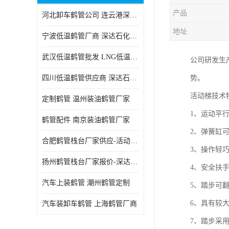
产品
河北卸车鹤管公司 连云港深达石化装备有限公司
地址
宁波低温鹤管厂商 深达石化装备有限公司
武汉低温鹤管批发 LNG低温鹤管生产商
公司研发生
四川低温鹤管供应商 深达石化装备
势。
活动梯技术
定制鹤管 温州装油鹤管厂家
1、运动平
鹤管配件 南京装油鹤管厂家
2、弹簧缸
合肥鹤管栈台厂家供应-活动梯栈台厂商
3、操作轻巧
扬州鹤管栈台厂家报价-深达石化装备有限公司
4、安全扶
汽车上装鹤管 潮州鹤管定制
5、踏步可
6、具有较
汽车装卸车鹤管 上海鹤管厂商
7、踏步采