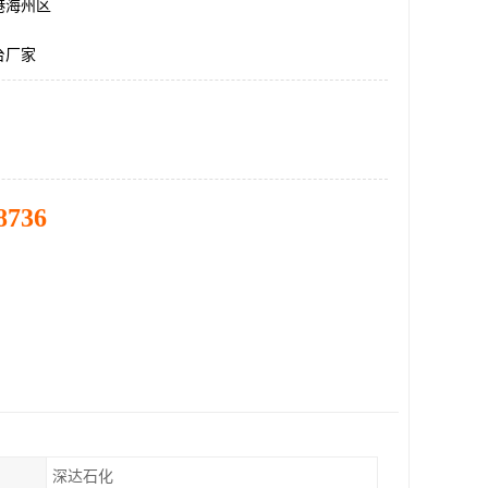
港海州区
台厂家
8736
深达石化