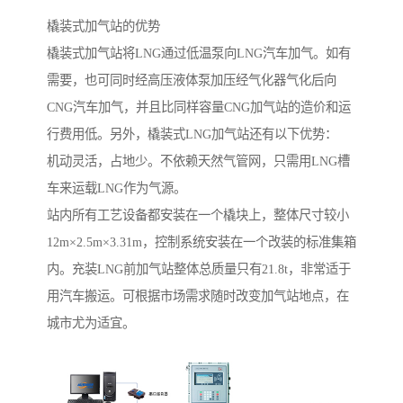
橇装式加气站的优势
橇装式加气站将LNG通过低温泵向LNG汽车加气。如有
需要，也可同时经高压液体泵加压经气化器气化后向
CNG汽车加气，并且比同样容量CNG加气站的造价和运
行费用低。另外，橇装式LNG加气站还有以下优势：
机动灵活，占地少。不依赖天然气管网，只需用LNG槽
车来运载LNG作为气源。
站内所有工艺设备都安装在一个橇块上，整体尺寸较小
12m×2.5m×3.31m，控制系统安装在一个改装的标准集箱
内。充装LNG前加气站整体总质量只有21.8t，非常适于
用汽车搬运。可根据市场需求随时改变加气站地点，在
城市尤为适宜。