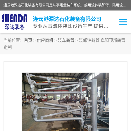
连云港深达石化装备有限公司是从事定量装车系统、船用流体装卸臂、陆用流体装卸臂（鹤管）、活动梯、钢构平台等全系列流体装卸设备的设计、制造、销售以及服务的专业供应商。公司始终以客户为中心，密切跟踪国内外油气储运及装卸设备先进技术的发展，以先进的技术、优质的产品、一流的服务，满足客户需求。
连云港深达石化装备有限公司
专业从事流体装卸设备生产,提供全面解决方案，生产与定制服务
当前位置：
首页
>
供应商机
>
装车鹤管
> 装卸油鹤管 阜阳顶部鹤管
定制
鹤管
装车鹤管
卸车鹤管
LNG鹤管
液氨装鹤管
潜油泵鹤管
流体装卸臂
输油臂
撬装鹤管
汽车鹤管
火车鹤管