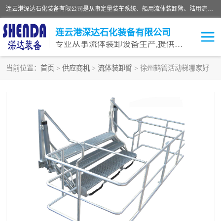
连云港深达石化装备有限公司是从事定量装车系统、船用流体装卸臂、陆用流体装卸臂（鹤管）、活动梯、钢构平台等全系列流体装卸设备的设计、制造、销售以及服务的专业供应商。公司始终以客户为中心，密切跟踪国内外油气储运及装卸设备先进技术的发展，以先进的技术、优质的产品、一流的服务，满足客户需求。
连云港深达石化装备有限公司
专业从事流体装卸设备生产,提供全面解决方案，生产与定制服务
当前位置：
首页
>
供应商机
>
流体装卸臂
> 徐州鹤管活动梯哪家好
鹤管
装车鹤管
卸车鹤管
LNG鹤管
液氨装鹤管
潜油泵鹤管
流体装卸臂
输油臂
撬装鹤管
汽车鹤管
火车鹤管