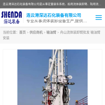
连云港深达石化装备有限公司是从事定量装车系统、船用流体装卸臂、陆用流体装卸臂（鹤管）、活动梯、钢构平台等全系列流体装卸设备的设计、制造、销售以及服务的专业供应商。公司始终以客户为中心，密切跟踪国内外油气储运及装卸设备先进技术的发展，以先进的技术、优质的产品、一流的服务，满足客户需求。
连云港深达石化装备有限公司
专业从事流体装卸设备生产,提供全面解决方案，生产与定制服务
当前位置：
首页
>
供应商机
>
输油臂
> 舟山流体装卸臂批发 输油臂
安装
鹤管
装车鹤管
卸车鹤管
LNG鹤管
液氨装鹤管
潜油泵鹤管
流体装卸臂
输油臂
撬装鹤管
汽车鹤管
火车鹤管