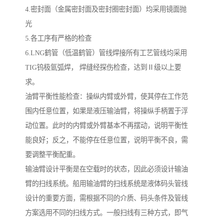
4.密封面（金属密封面及密封圈密封面）均采用镜面抛
光
5.各工序有严格的检查
6.LNG鹤管（低温鹤管）管线焊接所有工艺管线均采用
TIG钨极氩弧焊， 焊缝经探伤检查，达到Ⅱ级以上要
求。
油臂平衡性能检查：操纵内臂或外臂，使其停在工作范
围内任意位置，如果是液压输油臂，将操纵手柄置于浮
动位置。此时的内臂或外臂基本不再摆动，说明平衡性
能良好；反之，不能停在任意位置，说明平衡不良，需
要调整平衡配重。
输油臂设计平衡是在空载时的状态，因此必须设计输油
臂的扫线系统。船用输油臂的扫线系统是液体码头管线
设计的重要方面，需根据不同的介质、码头条件及管线
方案选用不同的扫线方式。一般扫线有三种方式，即气