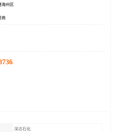
港海州区
管商
8736
深达石化