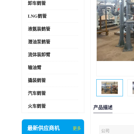
卸车鹤管
LNG鹤管
液氨装鹤管
潜油泵鹤管
流体装卸臂
输油臂
撬装鹤管
汽车鹤管
火车鹤管
产品描述
最新供应商机
更多
公司