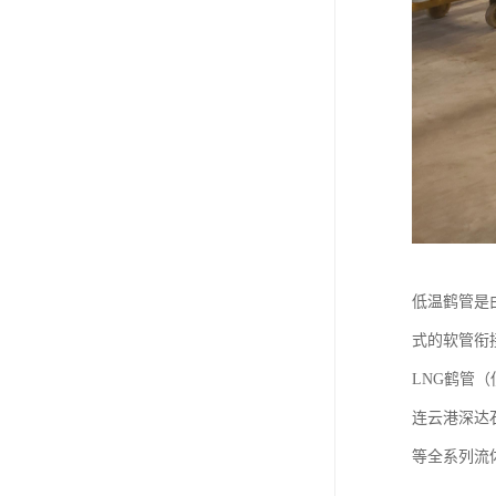
低温鹤管是
式的软管衔
LNG鹤管
连云港深达
等全系列流