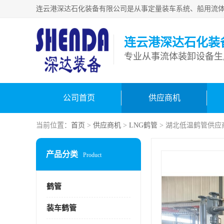
连云港深达石化装
公司首页
供应商机
当前位置：
首页
>
供应商机
>
LNG鹤管
> 湖北低温鹤管供应
产品分类
Product
鹤管
装车鹤管