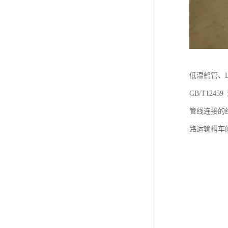
低温鹤管、L
GB/T12
管线连接的结
路运输槽车