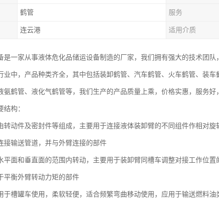
鹤管
服务
连云港
适用介质
备是一家从事液体危化品储运设备制造的厂家，我们拥有强大的技术团队
行业中，产品种类齐全，其中包括装卸鹤管、汽车鹤管、火车鹤管、装车鹤
液氨鹤管、液化气鹤管等，我们生产的产品质量上乘，价格实惠，服务好
要结构：
由转动件及密封件等组成，主要用于连接液体装卸臂的不同组件作相对旋
连接输送管道，并与外臂连接的部件
水平面和垂直面的范围内转动，主要用于装卸臂同槽车调整对接工作位置
于平衡外臂转动力矩的部件
用于槽罐车使用，柔软轻便，适合频繁弯曲移动使用，应用于输送燃料油