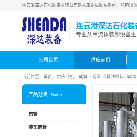
连云港深达石化装
公司首页
供应商机
当前位置：
首页
>
供应商机
>
鹤管
> 鹤管 吉林铁路装卸鹤
产品分类
Product
鹤管
装车鹤管