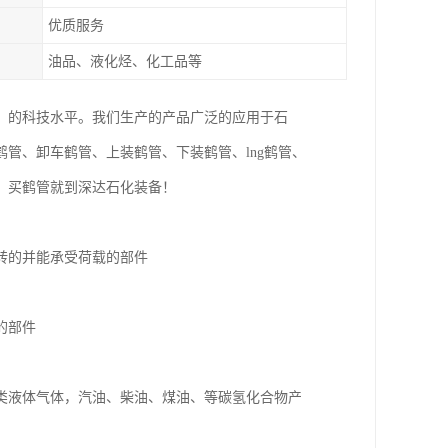
优质服务
油品、液化烃、化工品等
，的科技水平。我们生产的产品广泛的应用于石
管、卸车鹤管、上装鹤管、下装鹤管、lng鹤管、
，买鹤管就到深达石化装备！
转的并能承受荷载的部件
的部件
类液体气体，汽油、柴油、煤油、等碳氢化合物产