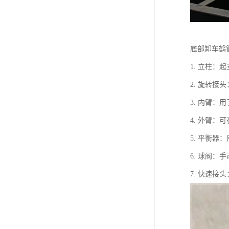
底部卸车鹤
1. 立柱
2. 旋转
3. 内臂
4. 外臂
5. 平衡器
6. 球阀：
7. 快速