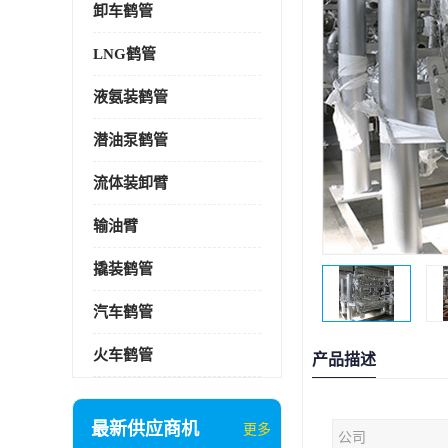
卸车鹤管
LNG鹤管
液氨装鹤管
潜油泵鹤管
流体装卸臂
输油臂
撬装鹤管
汽车鹤管
火车鹤管
产品描述
最新供应商机
更多
公司