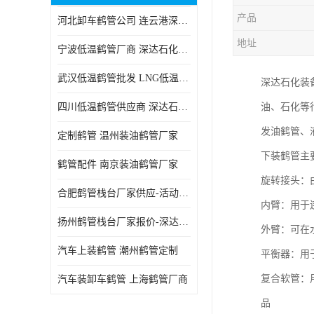
产品
河北卸车鹤管公司 连云港深达石化装备有限公司
地址
宁波低温鹤管厂商 深达石化装备有限公司
武汉低温鹤管批发 LNG低温鹤管生产商
深达石化装
四川低温鹤管供应商 深达石化装备
油、石化等
发油鹤管、
定制鹤管 温州装油鹤管厂家
下装鹤管主
鹤管配件 南京装油鹤管厂家
旋转接头：
合肥鹤管栈台厂家供应-活动梯栈台厂商
内臂：用于
扬州鹤管栈台厂家报价-深达石化装备有限公司
外臂：可在
汽车上装鹤管 潮州鹤管定制
平衡器：用
复合软管：
汽车装卸车鹤管 上海鹤管厂商
品