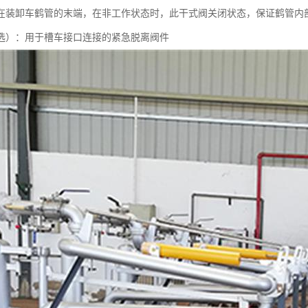
在装卸车鹤管的末端，在非工作状态时，此干式阀关闭状态，保证鹤管内
选）：用于槽车接口连接的紧急脱离阀件