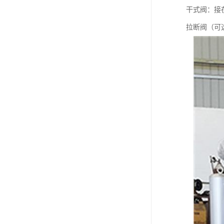
干式阀：接
拉断阀（可