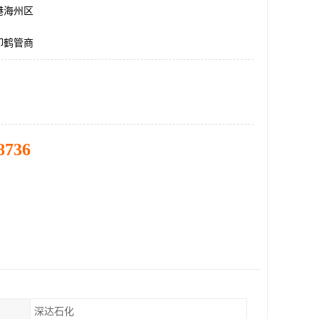
港海州区
卸鹤管商
8736
深达石化